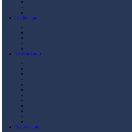
Ulei transmisie
Ulei hidraulic
Ulei servo
Lichide auto
Aditivi
Antigel
Lichid frână
Lichid parbriz
Diverse
Accesorii auto
Accesorii exterior
Accesorii interior
Bancuri de scule
Capace roți
Compresor auto
Covorașe auto
Huse scaun
Întreținere auto
Odorizante auto
Siguranță rutieră
Ștergatoare
Tractare
Electrice auto