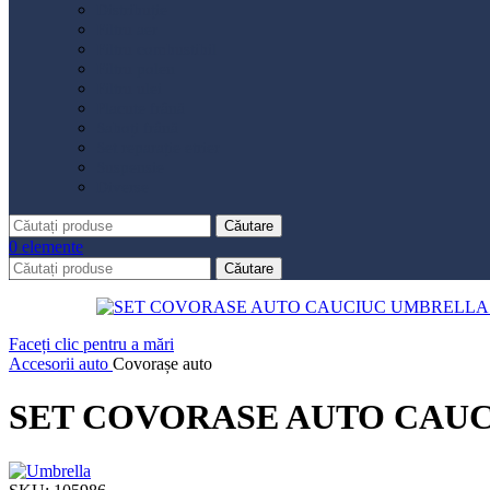
Distribuție
Filtru aer
Filtru combustibil
Filtru polen
Filtru ulei
Placute frână
Saboți frână
Set reparație etrier
Suspensie
Diverse
Căutare
0
elemente
Căutare
Faceți clic pentru a mări
Accesorii auto
Covorașe auto
SET COVORASE AUTO CAUCI