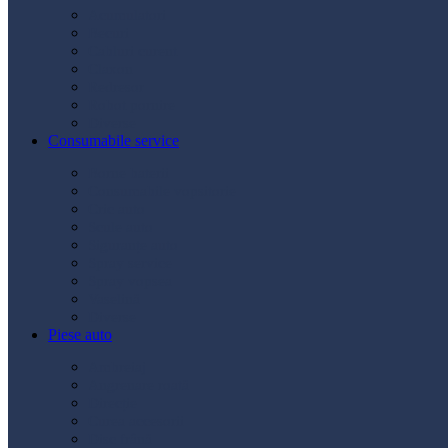
Acumulatori
Becuri
Cabluri curent
Claxon
Redresor
Robot pornire
Diverse
Consumabile service
Borne baterii
Consumabile vopsitorie
Cric auto
Scule auto
Siguranțe auto
Spray service
Spray vopsea
Vaselină
Diverse
Piese auto
Ambreiaj
Angrenare roată
Direcție
Curea accesorii
Disc frână