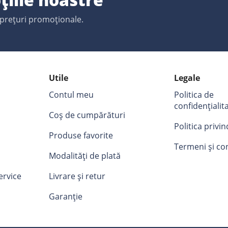
 prețuri promoționale.
Utile
Legale
Contul meu
Politica de
confidențialit
Coș de cumpărături
Politica privi
Produse favorite
Termeni și con
Modalități de plată
ervice
Livrare și retur
Garanție