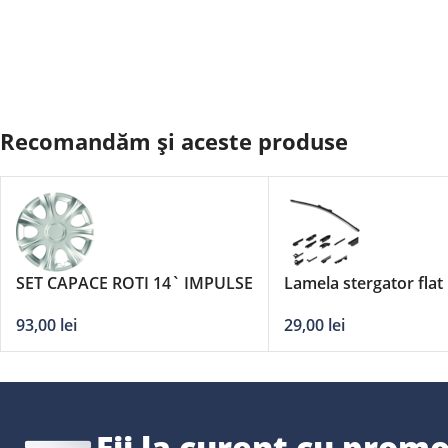
Recomandăm și aceste produse
SET CAPACE ROTI 14` IMPULSE
Lamela stergator flat
adaptori DERBY – 14
93,00
lei
29,00
lei
Fii la curent cu promo