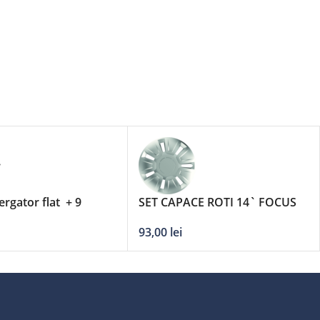
ergator flat + 9
SET CAPACE ROTI 14` FOCUS
 DERBY – 16’/400mm
93,00
lei