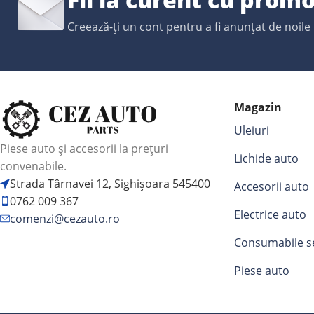
Creează-ți un cont pentru a fi anunțat de noile
Magazin
Uleiuri
Piese auto și accesorii la prețuri
Lichide auto
convenabile.
Strada Târnavei 12, Sighișoara 545400
Accesorii auto
0762 009 367
Electrice auto
comenzi@cezauto.ro
Consumabile s
Piese auto