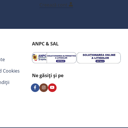
Creează cont
ANPC & SAL
ate
nd Cookies
Ne găsiți și pe
diții