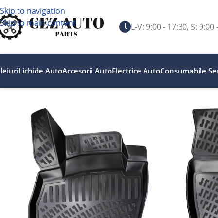
Skip to navigation
Skip to main content
L-V: 9:00 - 17:30, S: 9:00 
leiuri
Lichide Auto
Accesorii Auto
Electrice Auto
Consumabile Ser