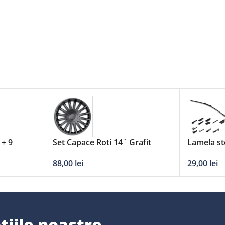
 + 9
Set Capace Roti 14` Grafit
Lamela st
’/350mm
Crystal
adaptori
88,00
lei
29,00
lei
țiile noastre