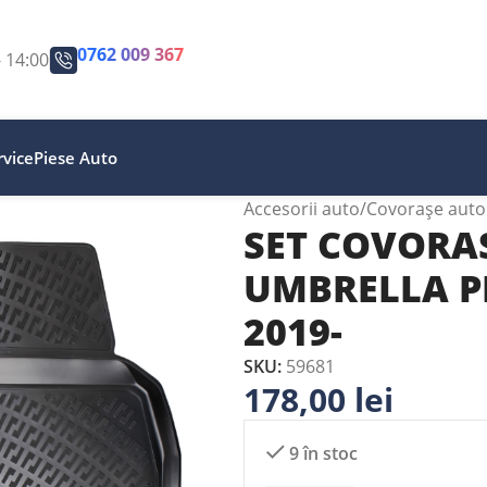
0762 009 367
- 14:00
vice
Piese Auto
Accesorii auto
Covorașe auto
SET COVORA
UMBRELLA P
2019-
SKU:
59681
178,00
lei
9 în stoc