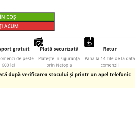
ÎN COȘ
I ACUM
port gratuit
Plată securizată
Retur
comenzi de peste
Plătește în siguranță
Până la 14 zile de la data
600 lei
prin Netopia
comenzii
ă după verificarea stocului și printr-un apel telefonic