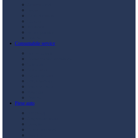
Acumulatori
Becuri
Cabluri curent
Claxon
Redresor
Robot pornire
Diverse
Consumabile service
Borne baterii
Consumabile vopsitorie
Cric auto
Scule auto
Siguranțe auto
Spray service
Spray vopsea
Vaselină
Diverse
Piese auto
Ambreiaj
Angrenare roată
Direcție
Curea accesorii
Disc frână