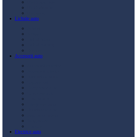
Ulei transmisie
Ulei hidraulic
Ulei servo
Lichide auto
Aditivi
Antigel
Lichid frână
Lichid parbriz
Diverse
Accesorii auto
Accesorii exterior
Accesorii interior
Bancuri de scule
Capace roți
Compresor auto
Covorașe auto
Huse scaun
Întreținere auto
Odorizante auto
Siguranță rutieră
Ștergatoare
Tractare
Electrice auto