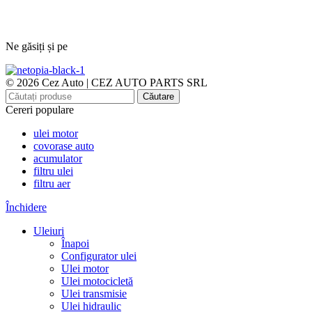
Ne găsiți și pe
© 2026 Cez Auto | CEZ AUTO PARTS SRL
Căutare
Cereri populare
ulei motor
covorase auto
acumulator
filtru ulei
filtru aer
Închidere
Uleiuri
Înapoi
Configurator ulei
Ulei motor
Ulei motocicletă
Ulei transmisie
Ulei hidraulic