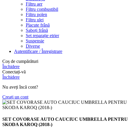
Filtru aer
Filtru combustibil
Filtru polen
Filtru ulei
Placute frână
Saboți frână
Set reparație etrier
Suspensie
Diverse
Autentificare / Înregistrare
Coș de cumpărături
Închidere
Conectați-vă
Închidere
Nu aveți încă cont?
Creați un cont
SET COVORASE AUTO CAUCIUC UMBRELLA PENTRU
SKODA KAROQ (2018-)