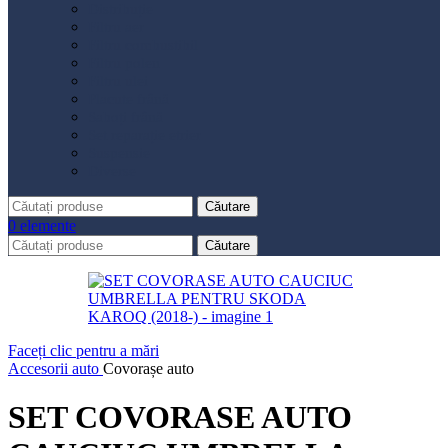
Distribuție
Filtru aer
Filtru combustibil
Filtru polen
Filtru ulei
Placute frână
Saboți frână
Set reparație etrier
Suspensie
Diverse
Căutare
0
elemente
Căutare
Faceți clic pentru a mări
Accesorii auto
Covorașe auto
SET COVORASE AUTO