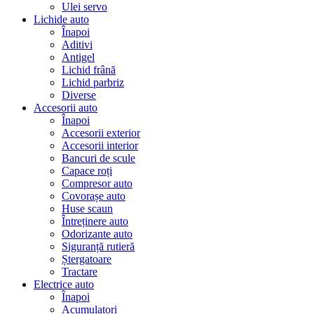
Ulei servo
Lichide auto
Înapoi
Aditivi
Antigel
Lichid frână
Lichid parbriz
Diverse
Accesorii auto
Înapoi
Accesorii exterior
Accesorii interior
Bancuri de scule
Capace roți
Compresor auto
Covorașe auto
Huse scaun
Întreținere auto
Odorizante auto
Siguranță rutieră
Ștergatoare
Tractare
Electrice auto
Înapoi
Acumulatori