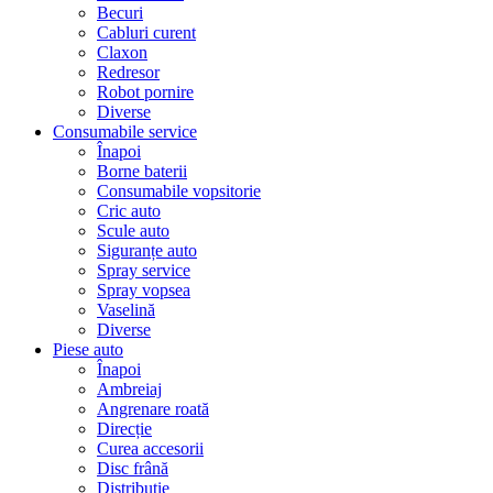
Becuri
Cabluri curent
Claxon
Redresor
Robot pornire
Diverse
Consumabile service
Înapoi
Borne baterii
Consumabile vopsitorie
Cric auto
Scule auto
Siguranțe auto
Spray service
Spray vopsea
Vaselină
Diverse
Piese auto
Înapoi
Ambreiaj
Angrenare roată
Direcție
Curea accesorii
Disc frână
Distribuție