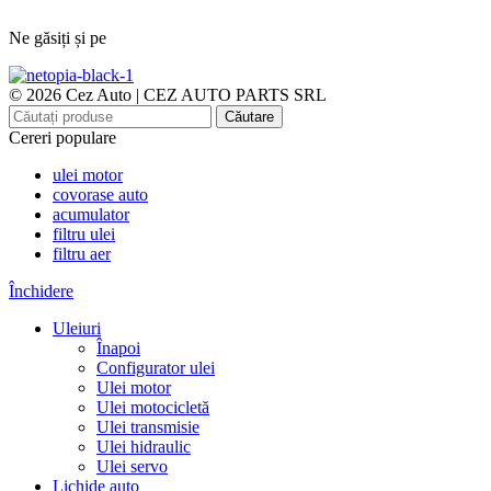
Ne găsiți și pe
© 2026 Cez Auto | CEZ AUTO PARTS SRL
Căutare
Cereri populare
ulei motor
covorase auto
acumulator
filtru ulei
filtru aer
Închidere
Uleiuri
Înapoi
Configurator ulei
Ulei motor
Ulei motocicletă
Ulei transmisie
Ulei hidraulic
Ulei servo
Lichide auto