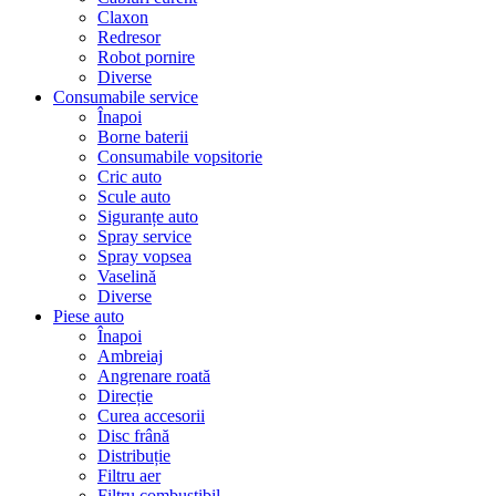
Claxon
Redresor
Robot pornire
Diverse
Consumabile service
Înapoi
Borne baterii
Consumabile vopsitorie
Cric auto
Scule auto
Siguranțe auto
Spray service
Spray vopsea
Vaselină
Diverse
Piese auto
Înapoi
Ambreiaj
Angrenare roată
Direcție
Curea accesorii
Disc frână
Distribuție
Filtru aer
Filtru combustibil