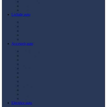
Ulei transmisie
Ulei hidraulic
Ulei servo
Lichide auto
Aditivi
Antigel
Lichid frână
Lichid parbriz
Diverse
Accesorii auto
Accesorii exterior
Accesorii interior
Bancuri de scule
Capace roți
Compresor auto
Covorașe auto
Huse scaun
Întreținere auto
Odorizante auto
Siguranță rutieră
Ștergatoare
Tractare
Electrice auto