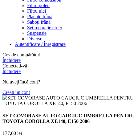
Filtru polen
Filtru ulei
Placute frână
Saboți frână
Set reparație etrier
Suspensie
Diverse
Autentificare / Înregistrare
Coș de cumpărături
Închidere
Conectați-vă
Închidere
Nu aveți încă cont?
Creați un cont
SET COVORASE AUTO CAUCIUC UMBRELLA PENTRU
TOYOTA COROLLA XE140, E150 2006-
177,00
lei