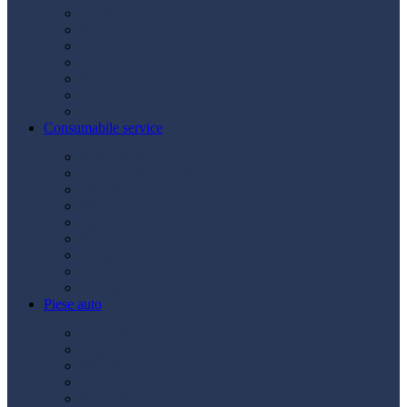
Acumulatori
Becuri
Cabluri curent
Claxon
Redresor
Robot pornire
Diverse
Consumabile service
Borne baterii
Consumabile vopsitorie
Cric auto
Scule auto
Siguranțe auto
Spray service
Spray vopsea
Vaselină
Diverse
Piese auto
Ambreiaj
Angrenare roată
Direcție
Curea accesorii
Disc frână