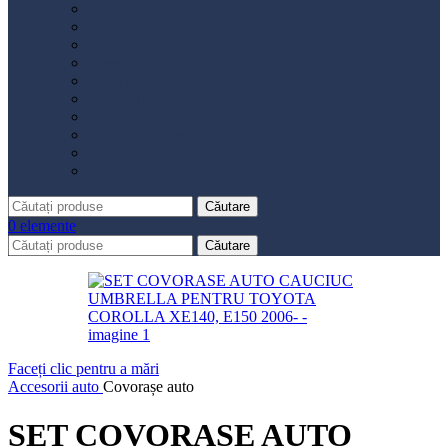
Distribuție
Filtru aer
Filtru combustibil
Filtru polen
Filtru ulei
Placute frână
Saboți frână
Set reparație etrier
Suspensie
Diverse
Căutare
0
elemente
Căutare
Faceți clic pentru a mări
Accesorii auto
Covorașe auto
SET COVORASE AUTO