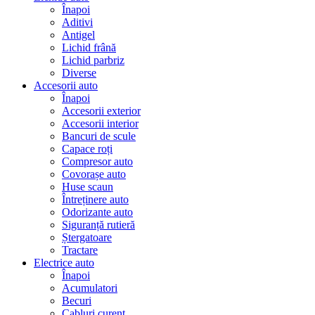
Înapoi
Aditivi
Antigel
Lichid frână
Lichid parbriz
Diverse
Accesorii auto
Înapoi
Accesorii exterior
Accesorii interior
Bancuri de scule
Capace roți
Compresor auto
Covorașe auto
Huse scaun
Întreținere auto
Odorizante auto
Siguranță rutieră
Ștergatoare
Tractare
Electrice auto
Înapoi
Acumulatori
Becuri
Cabluri curent