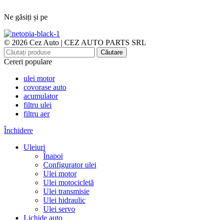
Ne găsiți și pe
© 2026 Cez Auto | CEZ AUTO PARTS SRL
Căutare
Cereri populare
ulei motor
covorase auto
acumulator
filtru ulei
filtru aer
Închidere
Uleiuri
Înapoi
Configurator ulei
Ulei motor
Ulei motocicletă
Ulei transmisie
Ulei hidraulic
Ulei servo
Lichide auto