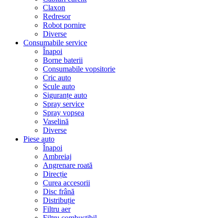
Claxon
Redresor
Robot pornire
Diverse
Consumabile service
Înapoi
Borne baterii
Consumabile vopsitorie
Cric auto
Scule auto
Siguranțe auto
Spray service
Spray vopsea
Vaselină
Diverse
Piese auto
Înapoi
Ambreiaj
Angrenare roată
Direcție
Curea accesorii
Disc frână
Distribuție
Filtru aer
Filtru combustibil