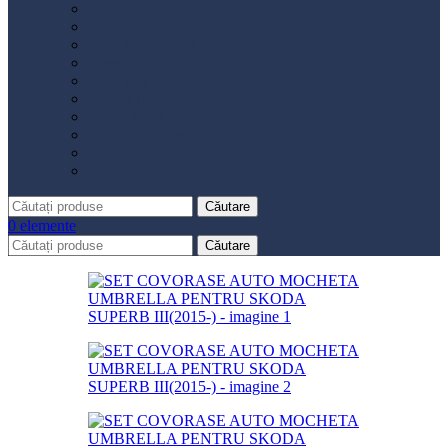
Distribuție
Filtru aer
Filtru combustibil
Filtru polen
Filtru ulei
Placute frână
Saboți frână
Set reparație etrier
Suspensie
Diverse
Căutare
0
elemente
Căutare