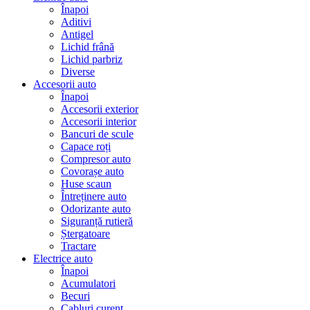
Înapoi
Aditivi
Antigel
Lichid frână
Lichid parbriz
Diverse
Accesorii auto
Înapoi
Accesorii exterior
Accesorii interior
Bancuri de scule
Capace roți
Compresor auto
Covorașe auto
Huse scaun
Întreținere auto
Odorizante auto
Siguranță rutieră
Ștergatoare
Tractare
Electrice auto
Înapoi
Acumulatori
Becuri
Cabluri curent