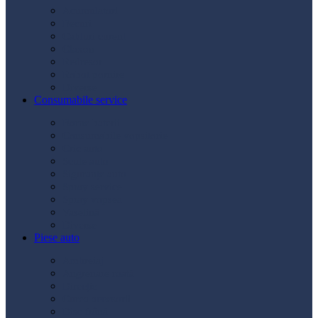
Acumulatori
Becuri
Cabluri curent
Claxon
Redresor
Robot pornire
Diverse
Consumabile service
Borne baterii
Consumabile vopsitorie
Cric auto
Scule auto
Siguranțe auto
Spray service
Spray vopsea
Vaselină
Diverse
Piese auto
Ambreiaj
Angrenare roată
Direcție
Curea accesorii
Disc frână