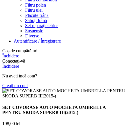
Filtru polen
Filtru ulei
Placute frână
Saboți frână
Set reparație etrier
Suspensie
Diverse
Autentificare / Înregistrare
Coș de cumpărături
Închidere
Conectați-vă
Închidere
Nu aveți încă cont?
Creați un cont
SET COVORASE AUTO MOCHETA UMBRELLA
PENTRU SKODA SUPERB III(2015-)
198,00
lei