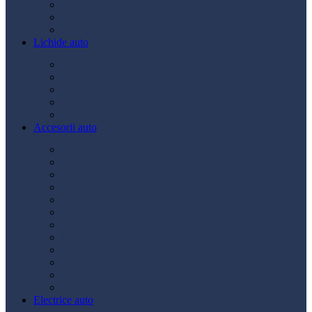
Ulei transmisie
Ulei hidraulic
Ulei servo
Lichide auto
Aditivi
Antigel
Lichid frână
Lichid parbriz
Diverse
Accesorii auto
Accesorii exterior
Accesorii interior
Bancuri de scule
Capace roți
Compresor auto
Covorașe auto
Huse scaun
Întreținere auto
Odorizante auto
Siguranță rutieră
Ștergatoare
Tractare
Electrice auto