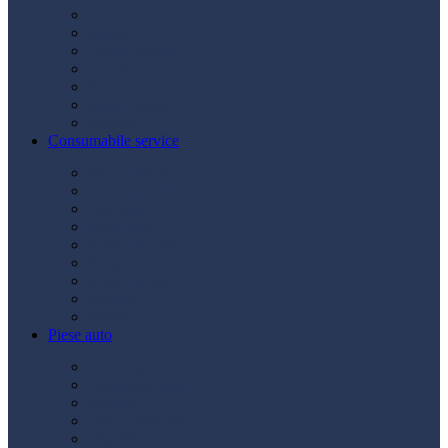
Acumulatori
Becuri
Cabluri curent
Claxon
Redresor
Robot pornire
Diverse
Consumabile service
Borne baterii
Consumabile vopsitorie
Cric auto
Scule auto
Siguranțe auto
Spray service
Spray vopsea
Vaselină
Diverse
Piese auto
Ambreiaj
Angrenare roată
Direcție
Curea accesorii
Disc frână