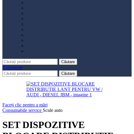
Distribuție
Filtru aer
Filtru combustibil
Filtru polen
Filtru ulei
Placute frână
Saboți frână
Set reparație etrier
Suspensie
Diverse
Căutare
0
elemente
Căutare
Faceți clic pentru a mări
Consumabile service
Scule auto
SET DISPOZITIVE