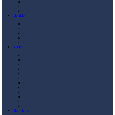
Ulei transmisie
Ulei hidraulic
Ulei servo
Lichide auto
Aditivi
Antigel
Lichid frână
Lichid parbriz
Diverse
Accesorii auto
Accesorii exterior
Accesorii interior
Bancuri de scule
Capace roți
Compresor auto
Covorașe auto
Huse scaun
Întreținere auto
Odorizante auto
Siguranță rutieră
Ștergatoare
Tractare
Electrice auto