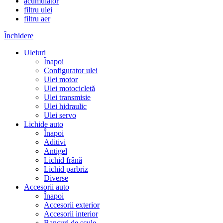
acumulator
filtru ulei
filtru aer
Închidere
Uleiuri
Înapoi
Configurator ulei
Ulei motor
Ulei motocicletă
Ulei transmisie
Ulei hidraulic
Ulei servo
Lichide auto
Înapoi
Aditivi
Antigel
Lichid frână
Lichid parbriz
Diverse
Accesorii auto
Înapoi
Accesorii exterior
Accesorii interior
Bancuri de scule