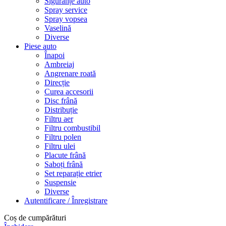
Siguranțe auto
Spray service
Spray vopsea
Vaselină
Diverse
Piese auto
Înapoi
Ambreiaj
Angrenare roată
Direcție
Curea accesorii
Disc frână
Distribuție
Filtru aer
Filtru combustibil
Filtru polen
Filtru ulei
Placute frână
Saboți frână
Set reparație etrier
Suspensie
Diverse
Autentificare / Înregistrare
Coș de cumpărături