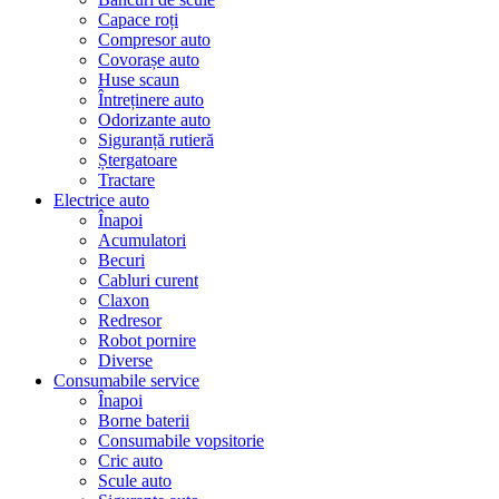
Capace roți
Compresor auto
Covorașe auto
Huse scaun
Întreținere auto
Odorizante auto
Siguranță rutieră
Ștergatoare
Tractare
Electrice auto
Înapoi
Acumulatori
Becuri
Cabluri curent
Claxon
Redresor
Robot pornire
Diverse
Consumabile service
Înapoi
Borne baterii
Consumabile vopsitorie
Cric auto
Scule auto