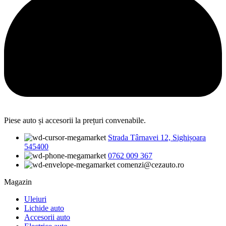
Piese auto și accesorii la prețuri convenabile.
Strada Târnavei 12, Sighișoara
545400
0762 009 367
comenzi@cezauto.ro
Magazin
Uleiuri
Lichide auto
Accesorii auto