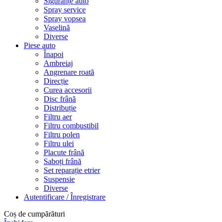
Siguranțe auto
Spray service
Spray vopsea
Vaselină
Diverse
Piese auto
Înapoi
Ambreiaj
Angrenare roată
Direcție
Curea accesorii
Disc frână
Distribuție
Filtru aer
Filtru combustibil
Filtru polen
Filtru ulei
Placute frână
Saboți frână
Set reparație etrier
Suspensie
Diverse
Autentificare / Înregistrare
Coș de cumpărături