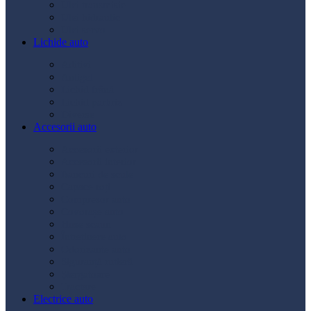
Ulei transmisie
Ulei hidraulic
Ulei servo
Lichide auto
Aditivi
Antigel
Lichid frână
Lichid parbriz
Diverse
Accesorii auto
Accesorii exterior
Accesorii interior
Bancuri de scule
Capace roți
Compresor auto
Covorașe auto
Huse scaun
Întreținere auto
Odorizante auto
Siguranță rutieră
Ștergatoare
Tractare
Electrice auto