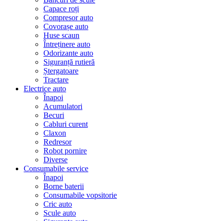
Capace roți
Compresor auto
Covorașe auto
Huse scaun
Întreținere auto
Odorizante auto
Siguranță rutieră
Ștergatoare
Tractare
Electrice auto
Înapoi
Acumulatori
Becuri
Cabluri curent
Claxon
Redresor
Robot pornire
Diverse
Consumabile service
Înapoi
Borne baterii
Consumabile vopsitorie
Cric auto
Scule auto