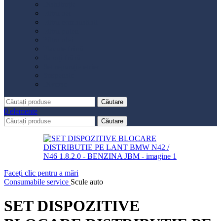
Distribuție
Filtru aer
Filtru combustibil
Filtru polen
Filtru ulei
Placute frână
Saboți frână
Set reparație etrier
Suspensie
Diverse
Căutare
0
elemente
Căutare
Faceți clic pentru a mări
Consumabile service
Scule auto
SET DISPOZITIVE