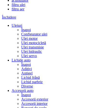
acumulator
filtru ulei
filtru aer
Închidere
Uleiuri
Înapoi
Configurator ulei
Ulei motor
Ulei motocicletă
Ulei transmisie
Ulei hidraulic
Ulei servo
Lichide auto
Înapoi
Aditivi
Antigel
Lichid frână
Lichid parbriz
Diverse
Accesorii auto
Înapoi
Accesorii exterior
Accesorii interior
Bancuri de scule