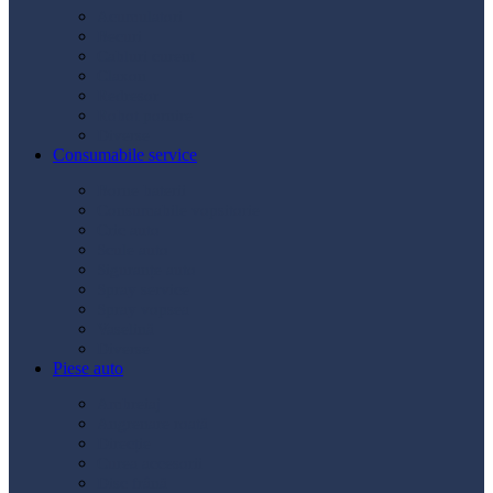
Acumulatori
Becuri
Cabluri curent
Claxon
Redresor
Robot pornire
Diverse
Consumabile service
Borne baterii
Consumabile vopsitorie
Cric auto
Scule auto
Siguranțe auto
Spray service
Spray vopsea
Vaselină
Diverse
Piese auto
Ambreiaj
Angrenare roată
Direcție
Curea accesorii
Disc frână