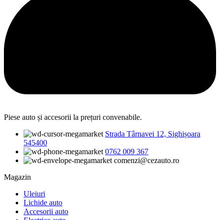
Piese auto și accesorii la prețuri convenabile.
Strada Târnavei 12, Sighișoara
545400
0762 009 367
comenzi@cezauto.ro
Magazin
Uleiuri
Lichide auto
Accesorii auto