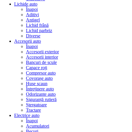
Lichide auto
Înapoi
Aditivi
Antigel
Lichid frână
Lichid parbriz
Diverse
Accesorii auto
Înapoi
Accesorii exterior
Accesorii interior
Bancuri de scule
Capace roți
Compresor auto
Covorașe auto
Huse scaun
Întreținere auto
Odorizante auto
Siguranță rutieră
Ștergatoare
Tractare
Electrice auto
Înapoi
Acumulatori
Becuri