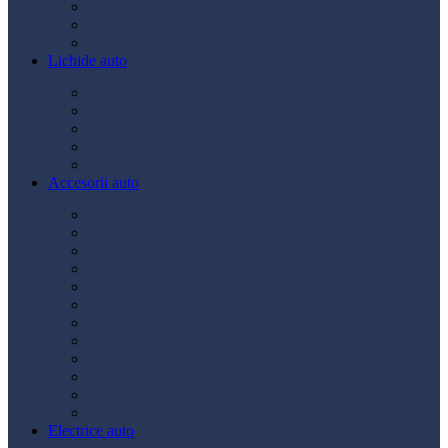
Ulei transmisie
Ulei hidraulic
Ulei servo
Lichide auto
Aditivi
Antigel
Lichid frână
Lichid parbriz
Diverse
Accesorii auto
Accesorii exterior
Accesorii interior
Bancuri de scule
Capace roți
Compresor auto
Covorașe auto
Huse scaun
Întreținere auto
Odorizante auto
Siguranță rutieră
Ștergatoare
Tractare
Electrice auto