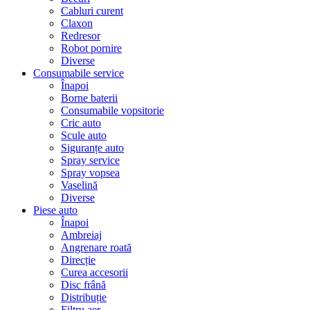
Cabluri curent
Claxon
Redresor
Robot pornire
Diverse
Consumabile service
Înapoi
Borne baterii
Consumabile vopsitorie
Cric auto
Scule auto
Siguranțe auto
Spray service
Spray vopsea
Vaselină
Diverse
Piese auto
Înapoi
Ambreiaj
Angrenare roată
Direcție
Curea accesorii
Disc frână
Distribuție
Filtru aer