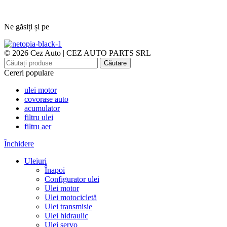
Ne găsiți și pe
© 2026 Cez Auto | CEZ AUTO PARTS SRL
Căutare
Cereri populare
ulei motor
covorase auto
acumulator
filtru ulei
filtru aer
Închidere
Uleiuri
Înapoi
Configurator ulei
Ulei motor
Ulei motocicletă
Ulei transmisie
Ulei hidraulic
Ulei servo