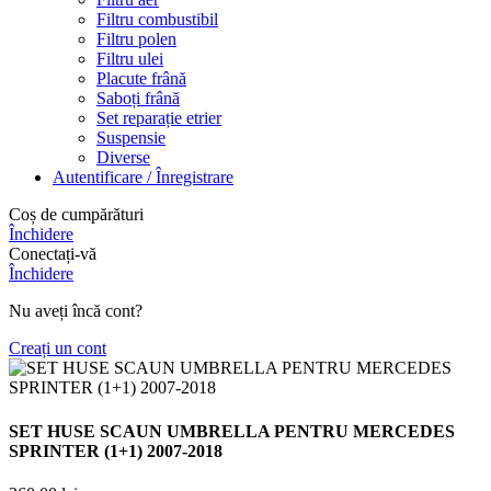
Filtru combustibil
Filtru polen
Filtru ulei
Placute frână
Saboți frână
Set reparație etrier
Suspensie
Diverse
Autentificare / Înregistrare
Coș de cumpărături
Închidere
Conectați-vă
Închidere
Nu aveți încă cont?
Creați un cont
SET HUSE SCAUN UMBRELLA PENTRU MERCEDES
SPRINTER (1+1) 2007-2018