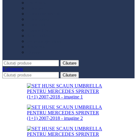
Distribuție
Filtru aer
Filtru combustibil
Filtru polen
Filtru ulei
Placute frână
Saboți frână
Set reparație etrier
Suspensie
Diverse
Căutare
0
elemente
Căutare