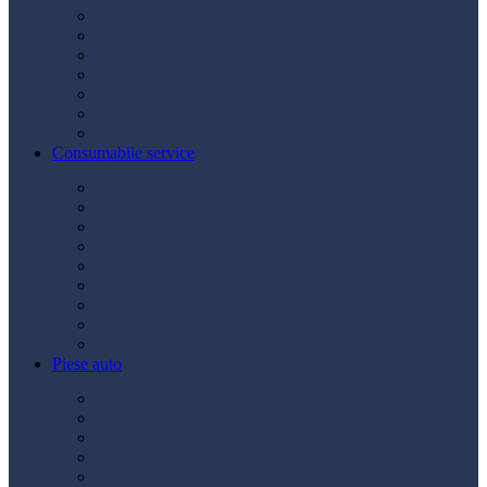
Acumulatori
Becuri
Cabluri curent
Claxon
Redresor
Robot pornire
Diverse
Consumabile service
Borne baterii
Consumabile vopsitorie
Cric auto
Scule auto
Siguranțe auto
Spray service
Spray vopsea
Vaselină
Diverse
Piese auto
Ambreiaj
Angrenare roată
Direcție
Curea accesorii
Disc frână