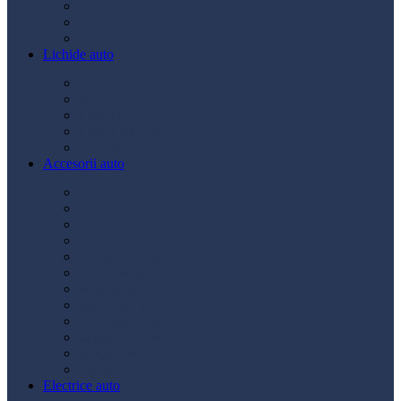
Ulei transmisie
Ulei hidraulic
Ulei servo
Lichide auto
Aditivi
Antigel
Lichid frână
Lichid parbriz
Diverse
Accesorii auto
Accesorii exterior
Accesorii interior
Bancuri de scule
Capace roți
Compresor auto
Covorașe auto
Huse scaun
Întreținere auto
Odorizante auto
Siguranță rutieră
Ștergatoare
Tractare
Electrice auto