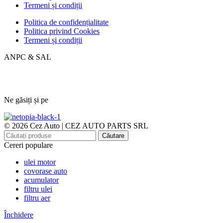
Termeni și condiții
Politica de confidențialitate
Politica privind Cookies
Termeni și condiții
ANPC & SAL
Ne găsiți și pe
© 2026 Cez Auto | CEZ AUTO PARTS SRL
Căutare
Cereri populare
ulei motor
covorase auto
acumulator
filtru ulei
filtru aer
Închidere