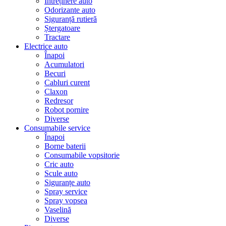
Întreținere auto
Odorizante auto
Siguranță rutieră
Ștergatoare
Tractare
Electrice auto
Înapoi
Acumulatori
Becuri
Cabluri curent
Claxon
Redresor
Robot pornire
Diverse
Consumabile service
Înapoi
Borne baterii
Consumabile vopsitorie
Cric auto
Scule auto
Siguranțe auto
Spray service
Spray vopsea
Vaselină
Diverse