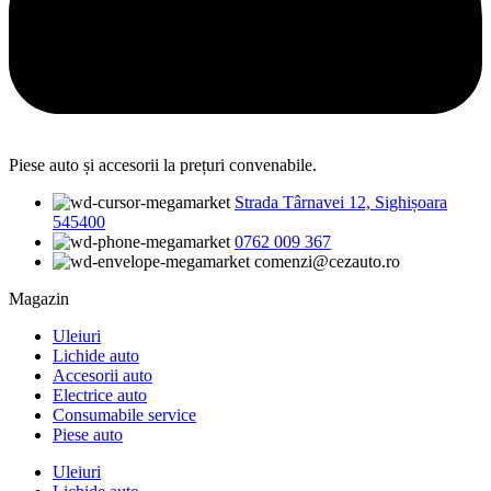
Piese auto și accesorii la prețuri convenabile.
Strada Târnavei 12, Sighișoara
545400
0762 009 367
comenzi@cezauto.ro
Magazin
Uleiuri
Lichide auto
Accesorii auto
Electrice auto
Consumabile service
Piese auto
Uleiuri