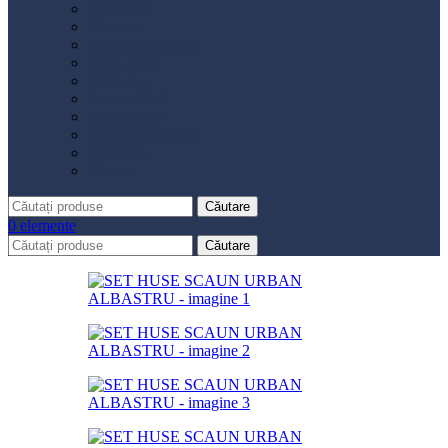
Distribuție
Filtru aer
Filtru combustibil
Filtru polen
Filtru ulei
Placute frână
Saboți frână
Set reparație etrier
Suspensie
Diverse
Căutare
0
elemente
Căutare