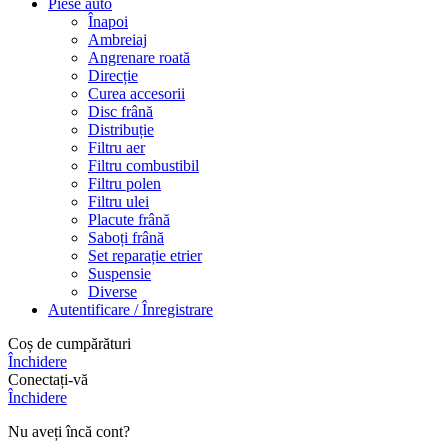
Piese auto
Înapoi
Ambreiaj
Angrenare roată
Direcție
Curea accesorii
Disc frână
Distribuție
Filtru aer
Filtru combustibil
Filtru polen
Filtru ulei
Placute frână
Saboți frână
Set reparație etrier
Suspensie
Diverse
Autentificare / Înregistrare
Coș de cumpărături
Închidere
Conectați-vă
Închidere
Nu aveți încă cont?