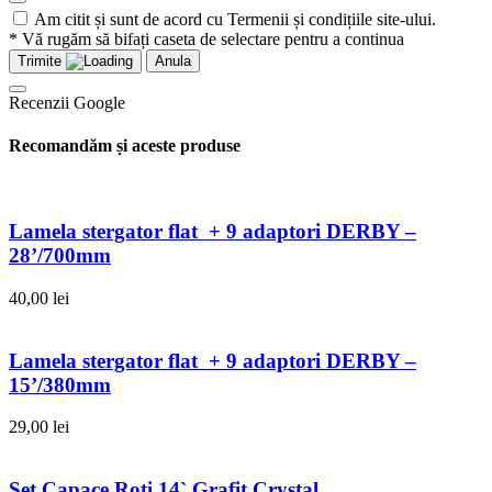
Am citit și sunt de acord cu Termenii și condițiile site-ului.
* Vă rugăm să bifați caseta de selectare pentru a continua
Trimite
Anula
Recenzii Google
Recomandăm și aceste produse
Lamela stergator flat + 9 adaptori DERBY –
28’/700mm
40,00
lei
Lamela stergator flat + 9 adaptori DERBY –
15’/380mm
29,00
lei
Set Capace Roti 14` Grafit Crystal