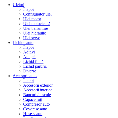
Uleiuri
Înapoi
Configurator ulei
Ulei motor
Ulei motocicletă
Ulei transmisie
Ulei hidraulic
Ulei servo
Lichide auto
Înapoi
Aditivi
Antigel
Lichid frână
Lichid parbriz
Diverse
Accesorii auto
Înapoi
Accesorii exterior
Accesorii interior
Bancuri de scule
Capace roți
Compresor auto
Covorașe auto
Huse scaun