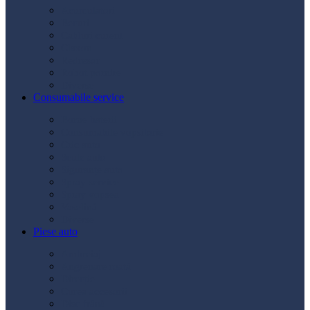
Acumulatori
Becuri
Cabluri curent
Claxon
Redresor
Robot pornire
Diverse
Consumabile service
Borne baterii
Consumabile vopsitorie
Cric auto
Scule auto
Siguranțe auto
Spray service
Spray vopsea
Vaselină
Diverse
Piese auto
Ambreiaj
Angrenare roată
Direcție
Curea accesorii
Disc frână