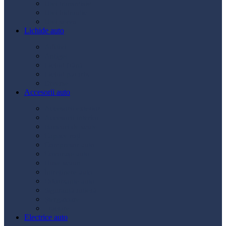
Ulei transmisie
Ulei hidraulic
Ulei servo
Lichide auto
Aditivi
Antigel
Lichid frână
Lichid parbriz
Diverse
Accesorii auto
Accesorii exterior
Accesorii interior
Bancuri de scule
Capace roți
Compresor auto
Covorașe auto
Huse scaun
Întreținere auto
Odorizante auto
Siguranță rutieră
Ștergatoare
Tractare
Electrice auto