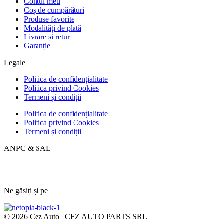
Contul meu
Coș de cumpărături
Produse favorite
Modalități de plată
Livrare și retur
Garanție
Legale
Politica de confidențialitate
Politica privind Cookies
Termeni și condiții
Politica de confidențialitate
Politica privind Cookies
Termeni și condiții
ANPC & SAL
Ne găsiți și pe
© 2026 Cez Auto | CEZ AUTO PARTS SRL