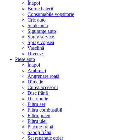
Înapoi
Borne baterii
Consumabile vopsitorie
Cric auto
Scule auto
Siguranțe auto
Spray service
Spray vopsea
Vaselină
Diverse
Piese auto
Înapoi
Ambreiaj
Angrenare roată
Direcție
Curea accesorii
Disc frână
Distribuție
Filtru aer
Filtru combustibil
Filtru polen
Filtru ulei
Placute frână
Saboți frână
Set reparație etrier