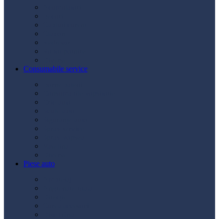
Acumulatori
Becuri
Cabluri curent
Claxon
Redresor
Robot pornire
Diverse
Consumabile service
Borne baterii
Consumabile vopsitorie
Cric auto
Scule auto
Siguranțe auto
Spray service
Spray vopsea
Vaselină
Diverse
Piese auto
Ambreiaj
Angrenare roată
Direcție
Curea accesorii
Disc frână