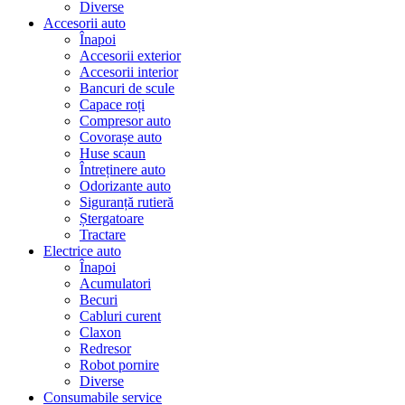
Diverse
Accesorii auto
Înapoi
Accesorii exterior
Accesorii interior
Bancuri de scule
Capace roți
Compresor auto
Covorașe auto
Huse scaun
Întreținere auto
Odorizante auto
Siguranță rutieră
Ștergatoare
Tractare
Electrice auto
Înapoi
Acumulatori
Becuri
Cabluri curent
Claxon
Redresor
Robot pornire
Diverse
Consumabile service