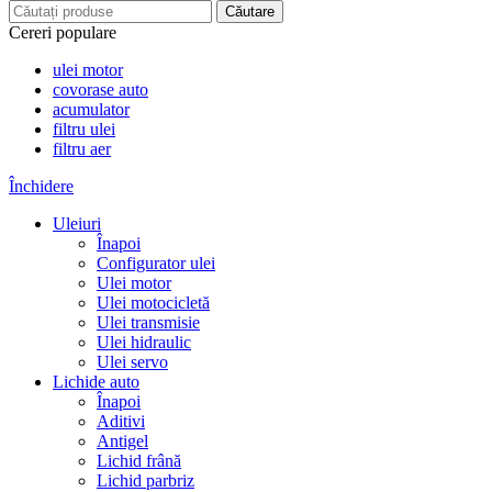
Căutare
Cereri populare
ulei motor
covorase auto
acumulator
filtru ulei
filtru aer
Închidere
Uleiuri
Înapoi
Configurator ulei
Ulei motor
Ulei motocicletă
Ulei transmisie
Ulei hidraulic
Ulei servo
Lichide auto
Înapoi
Aditivi
Antigel
Lichid frână
Lichid parbriz