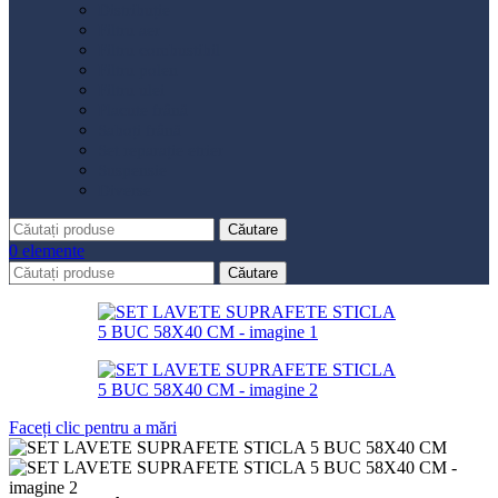
Distribuție
Filtru aer
Filtru combustibil
Filtru polen
Filtru ulei
Placute frână
Saboți frână
Set reparație etrier
Suspensie
Diverse
Căutare
0
elemente
Căutare
Faceți clic pentru a mări