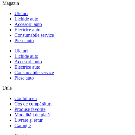
Magazin
Uleiuri
Lichide auto
Accesorii auto
Electrice auto
Consumabile service
Piese auto
Uleiuri
Lichide auto
Accesorii auto
Electrice auto
Consumabile service
Piese auto
Utile
Contul meu
Coș de cumpărături
Produse favorite
Modalități de plată
Livrare și retur
Garanție