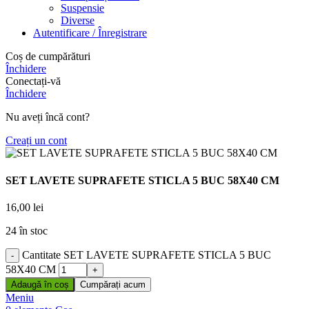
Suspensie
Diverse
Autentificare / Înregistrare
Coș de cumpărături
Închidere
Conectați-vă
Închidere
Nu aveți încă cont?
Creați un cont
SET LAVETE SUPRAFETE STICLA 5 BUC 58X40 CM
16,00
lei
24 în stoc
Cantitate SET LAVETE SUPRAFETE STICLA 5 BUC
58X40 CM
Adaugă în coș
Cumpărați acum
Meniu