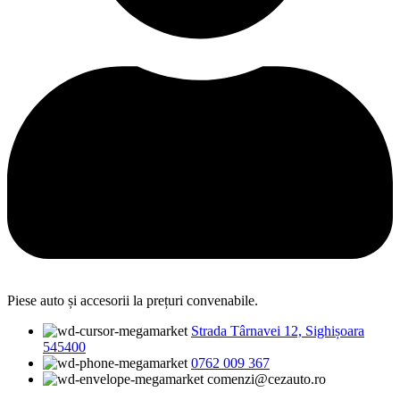
Piese auto și accesorii la prețuri convenabile.
Strada Târnavei 12, Sighișoara
545400
0762 009 367
comenzi@cezauto.ro