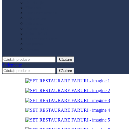
Distribuție
Filtru aer
Filtru combustibil
Filtru polen
Filtru ulei
Placute frână
Saboți frână
Set reparație etrier
Suspensie
Diverse
Căutare
0
elemente
Căutare