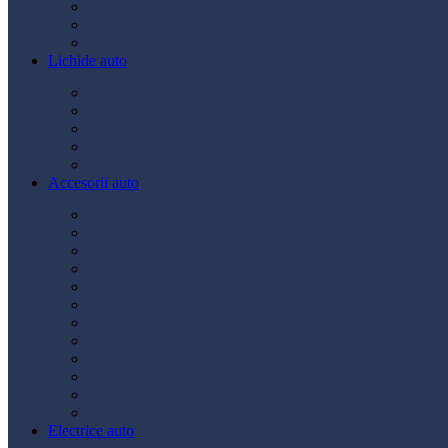
Ulei transmisie
Ulei hidraulic
Ulei servo
Lichide auto
Aditivi
Antigel
Lichid frână
Lichid parbriz
Diverse
Accesorii auto
Accesorii exterior
Accesorii interior
Bancuri de scule
Capace roți
Compresor auto
Covorașe auto
Huse scaun
Întreținere auto
Odorizante auto
Siguranță rutieră
Ștergatoare
Tractare
Electrice auto