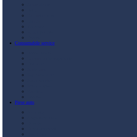
Acumulatori
Becuri
Cabluri curent
Claxon
Redresor
Robot pornire
Diverse
Consumabile service
Borne baterii
Consumabile vopsitorie
Cric auto
Scule auto
Siguranțe auto
Spray service
Spray vopsea
Vaselină
Diverse
Piese auto
Ambreiaj
Angrenare roată
Direcție
Curea accesorii
Disc frână