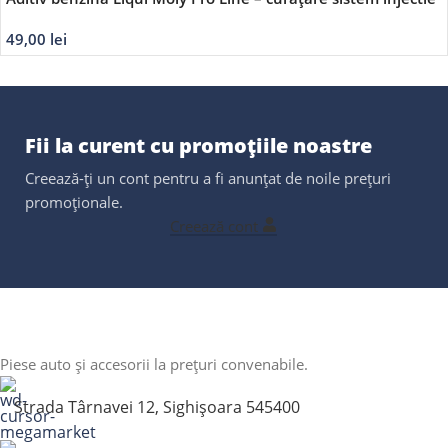
Benzină
49,00
lei
Fii la curent cu promoțiile noastre
Creează-ți un cont pentru a fi anunțat de noile prețuri
promoționale.
Creează cont
Piese auto și accesorii la prețuri convenabile.
Strada Târnavei 12, Sighișoara 545400