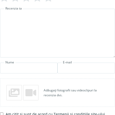
Recenzia ta
Nume
E-mail
Adăugați fotografii sau videoclipuri la
recenzia dvs.
Am citit și sunt de acord cu Termenii și condițiile site-ului.