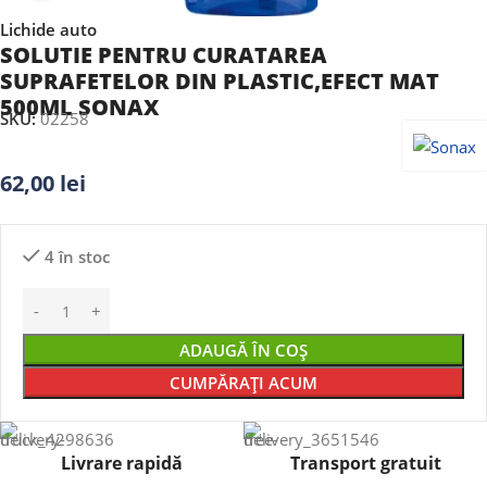
Lichide auto
SOLUTIE PENTRU CURATAREA
SUPRAFETELOR DIN PLASTIC,EFECT MAT
500ML SONAX
SKU:
02258
62,00
lei
4 în stoc
ADAUGĂ ÎN COȘ
CUMPĂRAȚI ACUM
Livrare rapidă
Transport gratuit