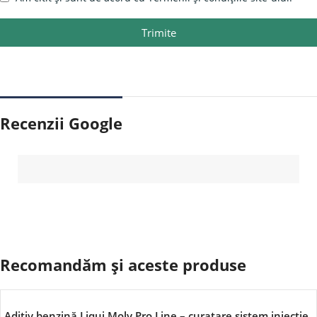
Trimite
Recenzii Google
Recomandăm și aceste produse
Aditiv benzină Liqui Moly Pro Line – curațare sistem injectie