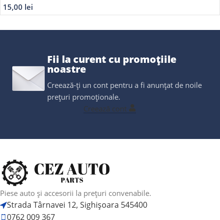
15,00
lei
Fii la curent cu promoțiile
noastre
Creează-ți un cont pentru a fi anunțat de noile
prețuri promoționale.
Creează cont
Piese auto și accesorii la prețuri convenabile.
Strada Târnavei 12, Sighișoara 545400
0762 009 367