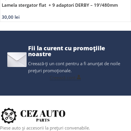
Lamela stergator flat + 9 adaptori DERBY – 19’/480mm
30,00
lei
Fii la curent cu promoțiile
noastre
Creează-ți un cont pentru a fi anunțat de noile
prețuri promoționale.
Creează cont
Piese auto și accesorii la prețuri convenabile.