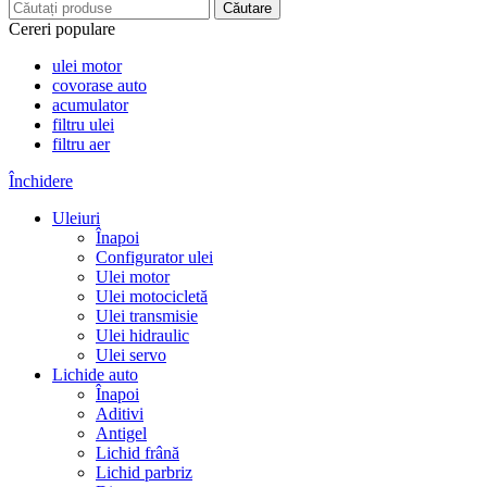
Căutare
Cereri populare
ulei motor
covorase auto
acumulator
filtru ulei
filtru aer
Închidere
Uleiuri
Înapoi
Configurator ulei
Ulei motor
Ulei motocicletă
Ulei transmisie
Ulei hidraulic
Ulei servo
Lichide auto
Înapoi
Aditivi
Antigel
Lichid frână
Lichid parbriz