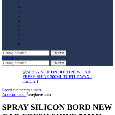
Distribuție
Filtru aer
Filtru combustibil
Filtru polen
Filtru ulei
Placute frână
Saboți frână
Set reparație etrier
Suspensie
Diverse
Căutare
0
elemente
Căutare
Faceți clic pentru a mări
Accesorii auto
Întreținere auto
SPRAY SILICON BORD NEW