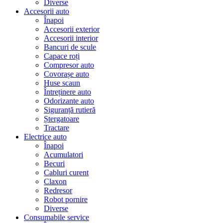
Diverse
Accesorii auto
Înapoi
Accesorii exterior
Accesorii interior
Bancuri de scule
Capace roți
Compresor auto
Covorașe auto
Huse scaun
Întreținere auto
Odorizante auto
Siguranță rutieră
Ștergatoare
Tractare
Electrice auto
Înapoi
Acumulatori
Becuri
Cabluri curent
Claxon
Redresor
Robot pornire
Diverse
Consumabile service