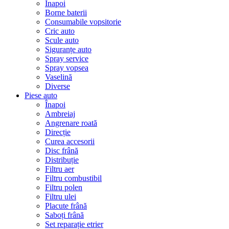
Înapoi
Borne baterii
Consumabile vopsitorie
Cric auto
Scule auto
Siguranțe auto
Spray service
Spray vopsea
Vaselină
Diverse
Piese auto
Înapoi
Ambreiaj
Angrenare roată
Direcție
Curea accesorii
Disc frână
Distribuție
Filtru aer
Filtru combustibil
Filtru polen
Filtru ulei
Placute frână
Saboți frână
Set reparație etrier