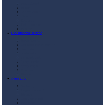
Acumulatori
Becuri
Cabluri curent
Claxon
Redresor
Robot pornire
Diverse
Consumabile service
Borne baterii
Consumabile vopsitorie
Cric auto
Scule auto
Siguranțe auto
Spray service
Spray vopsea
Vaselină
Diverse
Piese auto
Ambreiaj
Angrenare roată
Direcție
Curea accesorii
Disc frână