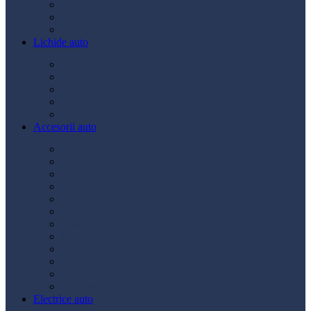
Ulei transmisie
Ulei hidraulic
Ulei servo
Lichide auto
Aditivi
Antigel
Lichid frână
Lichid parbriz
Diverse
Accesorii auto
Accesorii exterior
Accesorii interior
Bancuri de scule
Capace roți
Compresor auto
Covorașe auto
Huse scaun
Întreținere auto
Odorizante auto
Siguranță rutieră
Ștergatoare
Tractare
Electrice auto