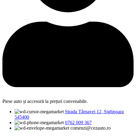
Piese auto și accesorii la prețuri convenabile.
Strada Târnavei 12, Sighișoara
545400
0762 009 367
comenzi@cezauto.ro