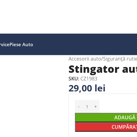
vice
Piese Auto
Accesorii auto
Siguranță ruti
Stingator au
SKU:
CZ1983
29,00
lei
ADAUGĂ 
CUMPĂRAȚ