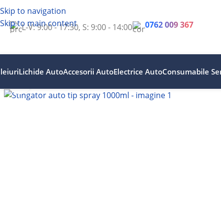
Skip to navigation
Skip to main content
0762 009 367
L-V: 9:00 - 17:30, S: 9:00 - 14:00
leiuri
Lichide Auto
Accesorii Auto
Electrice Auto
Consumabile Ser
Faceți clic pentru a mări