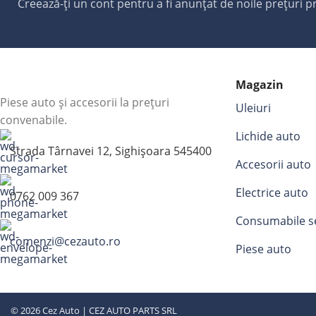
Creează-ți un cont pentru a fi anunțat de noile prețuri 
Magazin
Piese auto și accesorii la prețuri
Uleiuri
convenabile.
Lichide auto
Strada Târnavei 12, Sighișoara 545400
Accesorii auto
Electrice auto
0762 009 367
Consumabile s
comenzi@cezauto.ro
Piese auto
© 2026 Cez Auto | CEZ AUTO PARTS SRL