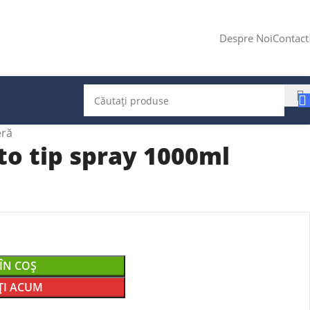
Despre Noi
Contact
eră
to tip spray 1000ml
ÎN COȘ
I ACUM