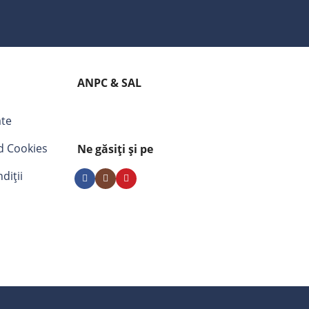
ANPC & SAL
ate
nd Cookies
Ne găsiți și pe
diții