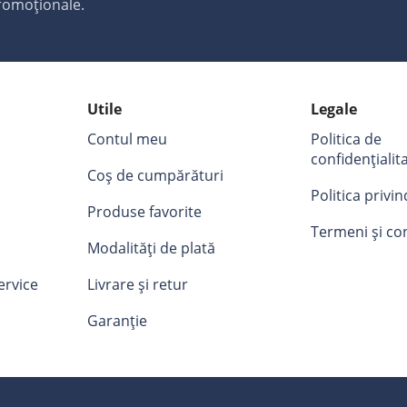
promoționale.
Utile
Legale
Contul meu
Politica de
confidențialit
Coș de cumpărături
Politica privi
Produse favorite
Termeni și con
Modalități de plată
ervice
Livrare și retur
Garanție