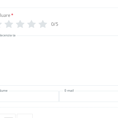
luare
*
0/5
Recenzia ta
Nume
E-mail