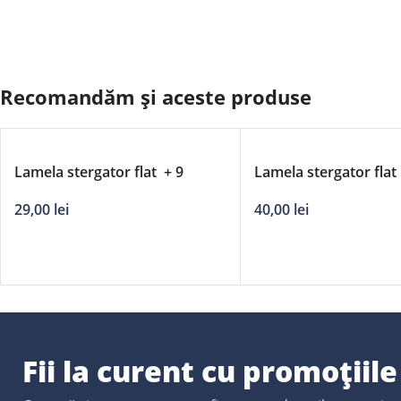
Recomandăm și aceste produse
Lamela stergator flat + 9
Lamela stergator flat
adaptori DERBY – 14’/350mm
adaptori DERBY – 28
29,00
lei
40,00
lei
Fii la curent cu promoțiil