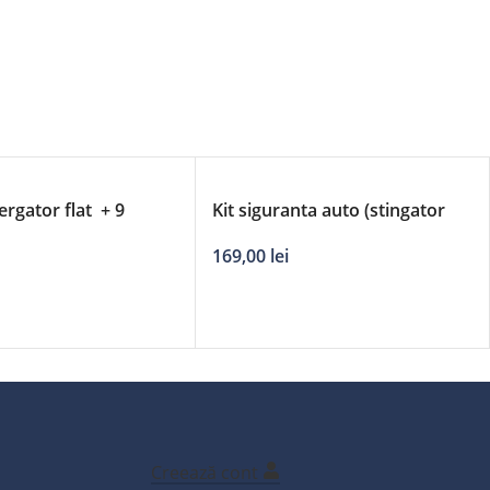
ergator flat + 9
Kit siguranta auto (stingator
 DERBY – 21’/530mm
manometru, trusa medicala,
169,00
lei
2*triunghi reflect, vesta reflect,
geanta)
Creează cont