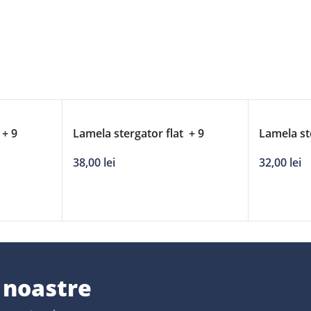
 + 9
Lamela stergator flat + 9
Lamela st
’/700mm
adaptori DERBY – 27’/680mm
adaptori
38,00
lei
32,00
lei
e noastre