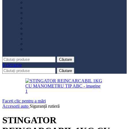
Distribuție
Filtru aer
Filtru combustibil
Filtru polen
Filtru ulei
Placute frână
Saboți frână
Set reparație etrier
Suspensie
Diverse
Căutare
0
elemente
Căutare
Faceți clic pentru a mări
Accesorii auto
Siguranță rutieră
STINGATOR