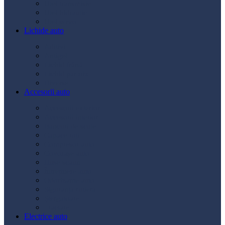
Ulei transmisie
Ulei hidraulic
Ulei servo
Lichide auto
Aditivi
Antigel
Lichid frână
Lichid parbriz
Diverse
Accesorii auto
Accesorii exterior
Accesorii interior
Bancuri de scule
Capace roți
Compresor auto
Covorașe auto
Huse scaun
Întreținere auto
Odorizante auto
Siguranță rutieră
Ștergatoare
Tractare
Electrice auto