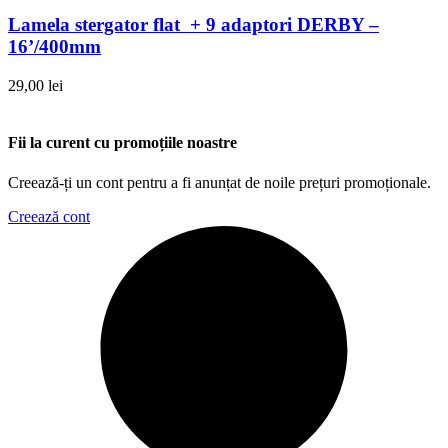
Lamela stergator flat + 9 adaptori DERBY –
16’/400mm
29,00
lei
Fii la curent cu promoțiile noastre
Creează-ți un cont pentru a fi anunțat de noile prețuri promoționale.
Creează cont