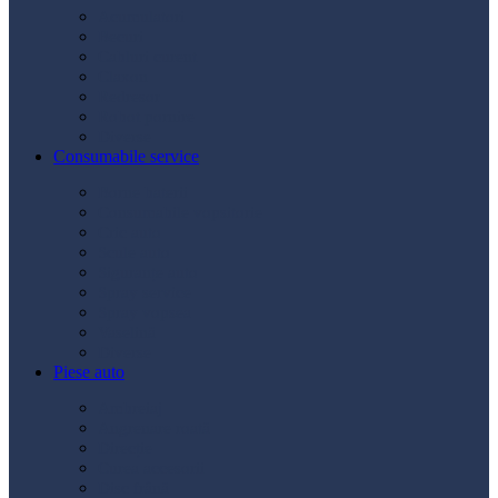
Acumulatori
Becuri
Cabluri curent
Claxon
Redresor
Robot pornire
Diverse
Consumabile service
Borne baterii
Consumabile vopsitorie
Cric auto
Scule auto
Siguranțe auto
Spray service
Spray vopsea
Vaselină
Diverse
Piese auto
Ambreiaj
Angrenare roată
Direcție
Curea accesorii
Disc frână