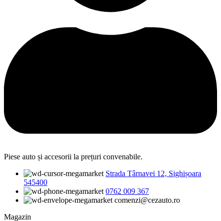
Piese auto și accesorii la prețuri convenabile.
Strada Târnavei 12, Sighișoara
545400
0762 009 367
comenzi@cezauto.ro
Magazin