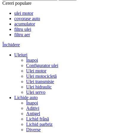
Cereri populare
ulei motor
covorase auto
acumulator
filtru ulei
filtru aer
Închidere
Uleiuri
Înapoi
Configurator ulei
Ulei motor
Ulei motocicletă
Ulei transmisie
Ulei hidraulic
Ulei servo
Lichide auto
Înapoi
Aditivi
Antigel
Lichid frână
Lichid parbriz
Diverse