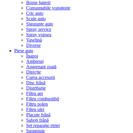
Borne baterii
Consumabile vopsitorie
Cric auto
Scule auto
Siguranțe auto
Spray service
Spray vopsea
Vaselină
Diverse
Piese auto
Înapoi
Ambreiaj
Angrenare roată
Direcție
Curea accesorii
Disc frână
Distribuție
Filtru aer
Filtru combustibil
Filtru polen
Filtru ulei
Placute frână
Saboți frână
Set reparație etrier
Suspensie