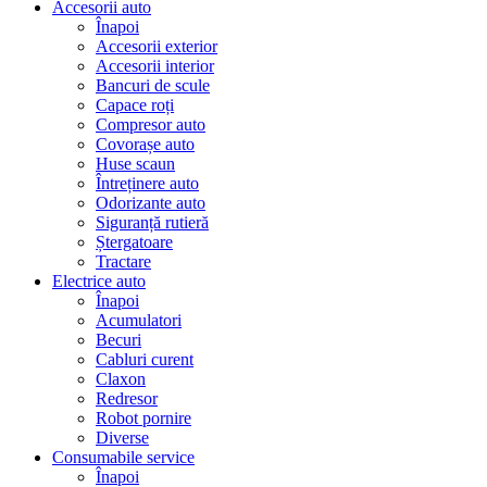
Accesorii auto
Înapoi
Accesorii exterior
Accesorii interior
Bancuri de scule
Capace roți
Compresor auto
Covorașe auto
Huse scaun
Întreținere auto
Odorizante auto
Siguranță rutieră
Ștergatoare
Tractare
Electrice auto
Înapoi
Acumulatori
Becuri
Cabluri curent
Claxon
Redresor
Robot pornire
Diverse
Consumabile service
Înapoi