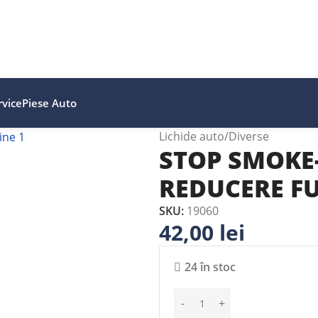
vice
Piese Auto
Lichide auto
Diverse
STOP SMOKE-
REDUCERE F
SKU:
19060
42,00
lei
24 în stoc