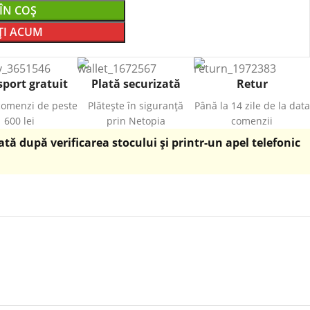
ÎN COȘ
I ACUM
port gratuit
Plată securizată
Retur
comenzi de peste
Plătește în siguranță
Până la 14 zile de la data
600 lei
prin Netopia
comenzii
ă după verificarea stocului și printr-un apel telefonic