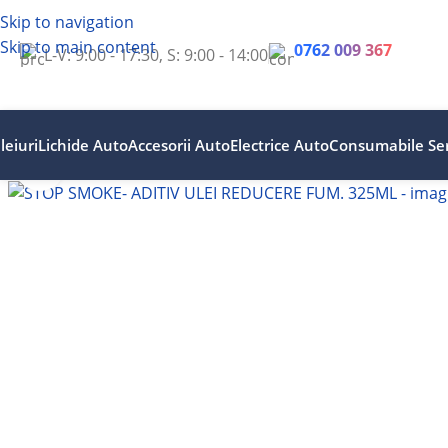
Skip to navigation
Skip to main content
0762 009 367
L-V: 9:00 - 17:30, S: 9:00 - 14:00
leiuri
Lichide Auto
Accesorii Auto
Electrice Auto
Consumabile Ser
Faceți clic pentru a mări