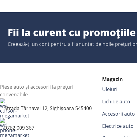
Fii la curent cu promoțiil
Creează-ți un cont pentru a fi anunțat de noile prețuri 
Magazin
Piese auto și accesorii la prețuri
Uleiuri
convenabile.
Lichide auto
Strada Târnavei 12, Sighișoara 545400
Accesorii auto
Electrice auto
0762 009 367