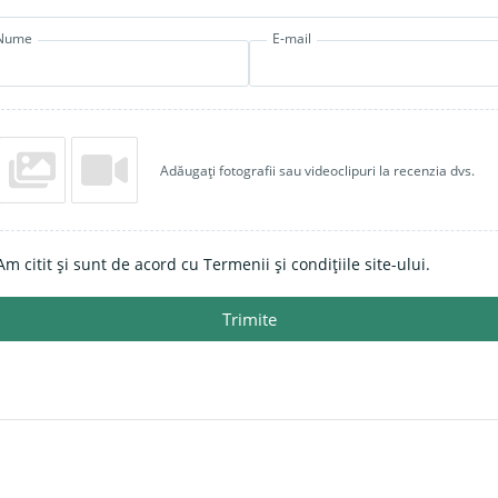
Nume
E-mail
Adăugați fotografii sau videoclipuri la recenzia dvs.
Am citit și sunt de acord cu Termenii și condițiile site-ului.
Trimite