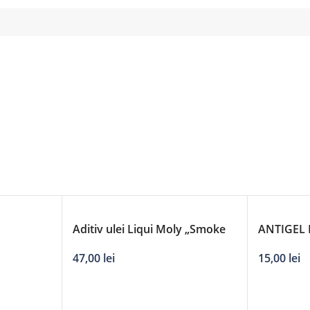
Aditiv ulei Liqui Moly „Smoke
ANTIGEL 
stop”21220
15,00
lei
47,00
lei