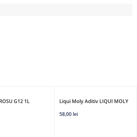
ROSU G12 1L
Liqui Moly Aditiv LIQUI MOLY
evitare scurgere ulei
58,00
lei