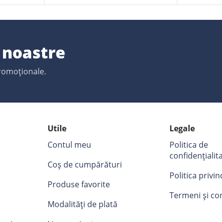
e noastre
promoționale.
Utile
Legale
Contul meu
Politica de
confidențialit
Coș de cumpărături
Politica privi
Produse favorite
Termeni și con
Modalități de plată