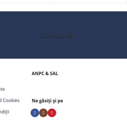
Creează cont
ANPC & SAL
ate
nd Cookies
Ne găsiți și pe
diții