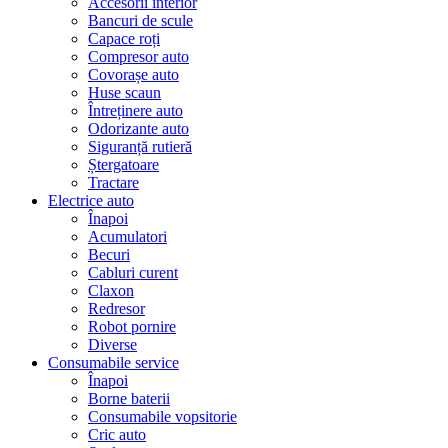
Accesorii interior
Bancuri de scule
Capace roți
Compresor auto
Covorașe auto
Huse scaun
Întreținere auto
Odorizante auto
Siguranță rutieră
Ștergatoare
Tractare
Electrice auto
Înapoi
Acumulatori
Becuri
Cabluri curent
Claxon
Redresor
Robot pornire
Diverse
Consumabile service
Înapoi
Borne baterii
Consumabile vopsitorie
Cric auto