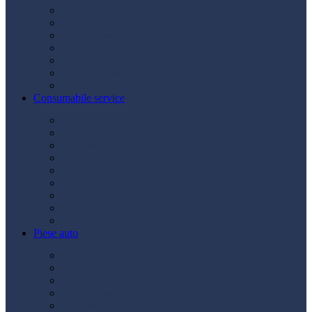
Acumulatori
Becuri
Cabluri curent
Claxon
Redresor
Robot pornire
Diverse
Consumabile service
Borne baterii
Consumabile vopsitorie
Cric auto
Scule auto
Siguranțe auto
Spray service
Spray vopsea
Vaselină
Diverse
Piese auto
Ambreiaj
Angrenare roată
Direcție
Curea accesorii
Disc frână