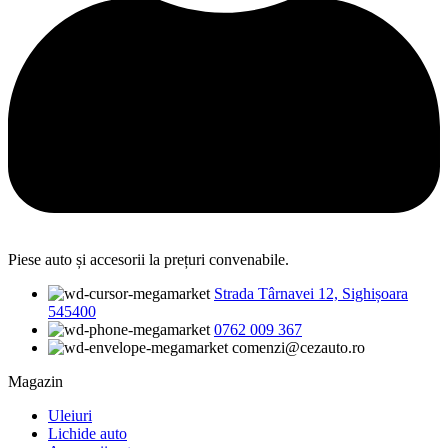
Piese auto și accesorii la prețuri convenabile.
Strada Târnavei 12, Sighișoara
545400
0762 009 367
comenzi@cezauto.ro
Magazin
Uleiuri
Lichide auto