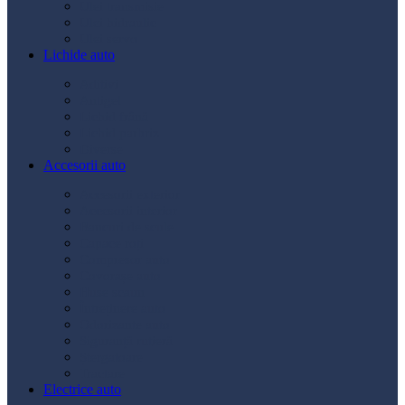
Ulei transmisie
Ulei hidraulic
Ulei servo
Lichide auto
Aditivi
Antigel
Lichid frână
Lichid parbriz
Diverse
Accesorii auto
Accesorii exterior
Accesorii interior
Bancuri de scule
Capace roți
Compresor auto
Covorașe auto
Huse scaun
Întreținere auto
Odorizante auto
Siguranță rutieră
Ștergatoare
Tractare
Electrice auto