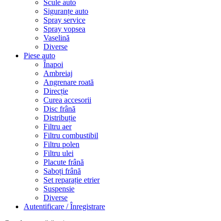
Scule auto
Siguranțe auto
Spray service
Spray vopsea
Vaselină
Diverse
Piese auto
Înapoi
Ambreiaj
Angrenare roată
Direcție
Curea accesorii
Disc frână
Distribuție
Filtru aer
Filtru combustibil
Filtru polen
Filtru ulei
Placute frână
Saboți frână
Set reparație etrier
Suspensie
Diverse
Autentificare / Înregistrare