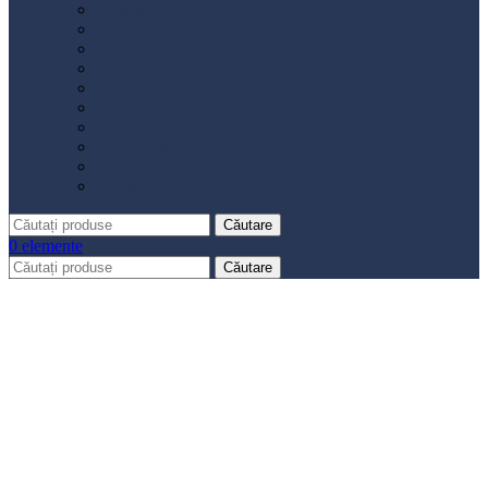
Distribuție
Filtru aer
Filtru combustibil
Filtru polen
Filtru ulei
Placute frână
Saboți frână
Set reparație etrier
Suspensie
Diverse
Căutare
0
elemente
Căutare