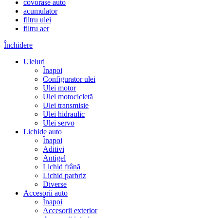
covorase auto
acumulator
filtru ulei
filtru aer
Închidere
Uleiuri
Înapoi
Configurator ulei
Ulei motor
Ulei motocicletă
Ulei transmisie
Ulei hidraulic
Ulei servo
Lichide auto
Înapoi
Aditivi
Antigel
Lichid frână
Lichid parbriz
Diverse
Accesorii auto
Înapoi
Accesorii exterior