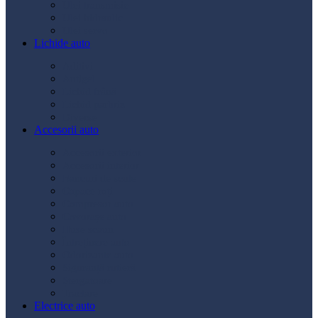
Ulei transmisie
Ulei hidraulic
Ulei servo
Lichide auto
Aditivi
Antigel
Lichid frână
Lichid parbriz
Diverse
Accesorii auto
Accesorii exterior
Accesorii interior
Bancuri de scule
Capace roți
Compresor auto
Covorașe auto
Huse scaun
Întreținere auto
Odorizante auto
Siguranță rutieră
Ștergatoare
Tractare
Electrice auto