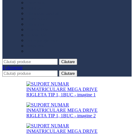
Distribuție
Filtru aer
Filtru combustibil
Filtru polen
Filtru ulei
Placute frână
Saboți frână
Set reparație etrier
Suspensie
Diverse
Căutare
0
elemente
Căutare