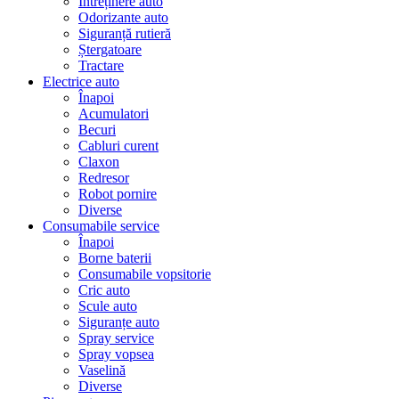
Întreținere auto
Odorizante auto
Siguranță rutieră
Ștergatoare
Tractare
Electrice auto
Înapoi
Acumulatori
Becuri
Cabluri curent
Claxon
Redresor
Robot pornire
Diverse
Consumabile service
Înapoi
Borne baterii
Consumabile vopsitorie
Cric auto
Scule auto
Siguranțe auto
Spray service
Spray vopsea
Vaselină
Diverse