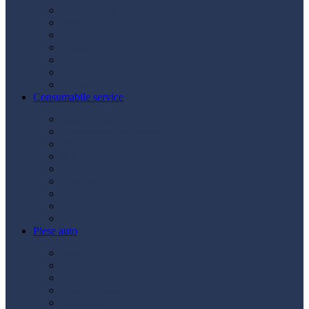
Acumulatori
Becuri
Cabluri curent
Claxon
Redresor
Robot pornire
Diverse
Consumabile service
Borne baterii
Consumabile vopsitorie
Cric auto
Scule auto
Siguranțe auto
Spray service
Spray vopsea
Vaselină
Diverse
Piese auto
Ambreiaj
Angrenare roată
Direcție
Curea accesorii
Disc frână