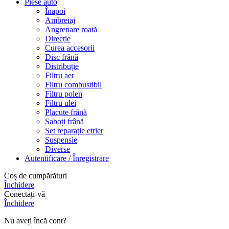
Piese auto
Înapoi
Ambreiaj
Angrenare roată
Direcție
Curea accesorii
Disc frână
Distribuție
Filtru aer
Filtru combustibil
Filtru polen
Filtru ulei
Placute frână
Saboți frână
Set reparație etrier
Suspensie
Diverse
Autentificare / Înregistrare
Coș de cumpărături
Închidere
Conectați-vă
Închidere
Nu aveți încă cont?