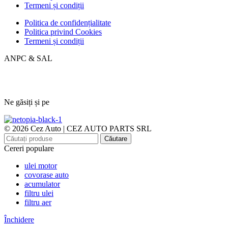
Termeni și condiții
Politica de confidențialitate
Politica privind Cookies
Termeni și condiții
ANPC & SAL
Ne găsiți și pe
© 2026 Cez Auto | CEZ AUTO PARTS SRL
Căutare
Cereri populare
ulei motor
covorase auto
acumulator
filtru ulei
filtru aer
Închidere