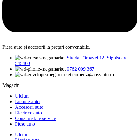
Piese auto și accesorii la prețuri convenabile.
Strada Târnavei 12, Sighișoara
545400
0762 009 367
comenzi@cezauto.ro
Magazin
Uleiuri
Lichide auto
Accesorii auto
Electrice auto
Consumabile service
Piese auto
Uleiuri