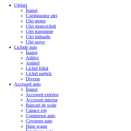
Uleiuri
Înapoi
Configurator ulei
Ulei motor
Ulei motocicletă
Ulei transmisie
Ulei hidraulic
Ulei servo
Lichide auto
Înapoi
Aditivi
Antigel
Lichid frână
Lichid parbriz
Diverse
Accesorii auto
Înapoi
Accesorii exterior
Accesorii interior
Bancuri de scule
Capace roți
Compresor auto
Covorașe auto
Huse scaun