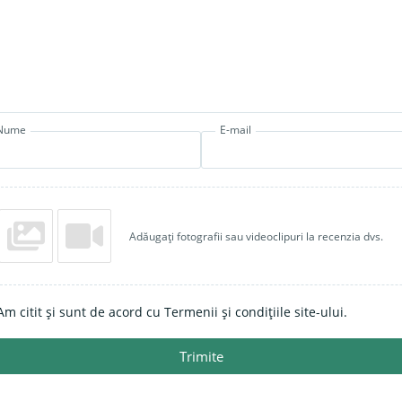
Nume
E-mail
Adăugați fotografii sau videoclipuri la recenzia dvs.
Am citit și sunt de acord cu Termenii și condițiile site-ului.
Trimite