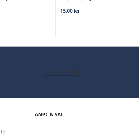
u 680
– galben 1003
15,00
lei
Creează cont
ANPC & SAL
ate