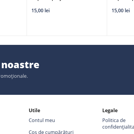
– albastru 650
– albastr
15,00
lei
15,00
lei
e noastre
promoționale.
Utile
Legale
Contul meu
Politica de
confidențialit
Coș de cumpărături