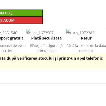
ÎN COȘ
I ACUM
port gratuit
Plată securizată
Retur
comenzi de peste
Plătește în siguranță
Până la 14 zile de la data
600 lei
prin Netopia
comenzii
ă după verificarea stocului și printr-un apel telefonic