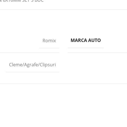
N 6X16MM SET 5 BUC
MARCA AUTO
Romix
Cleme/Agrafe/Clipsuri