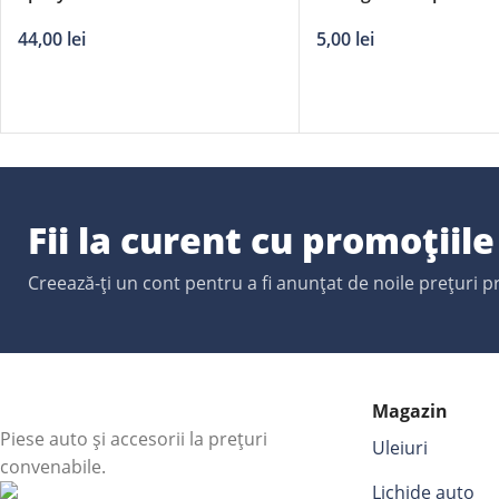
Straw
aluminiu
44,00
lei
5,00
lei
Fii la curent cu promoțiil
Creează-ți un cont pentru a fi anunțat de noile prețuri 
Magazin
Piese auto și accesorii la prețuri
Uleiuri
convenabile.
Lichide auto