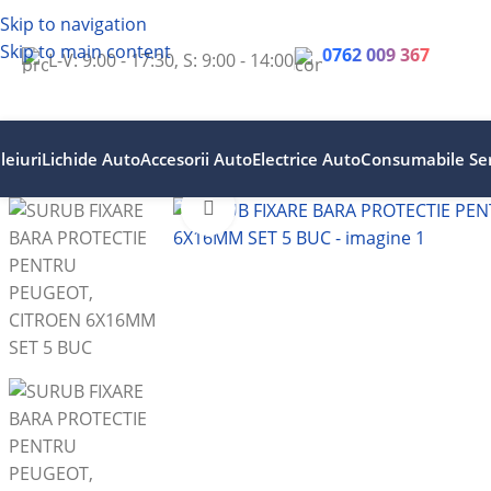
Skip to navigation
Skip to main content
0762 009 367
L-V: 9:00 - 17:30, S: 9:00 - 14:00
leiuri
Lichide Auto
Accesorii Auto
Electrice Auto
Consumabile Ser
Faceți clic pentru a mări