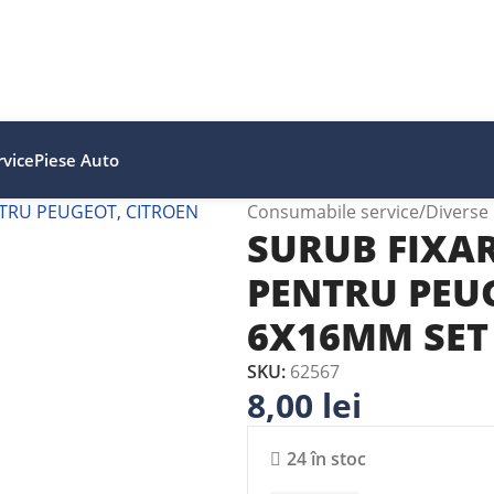
vice
Piese Auto
Consumabile service
Diverse
SURUB FIXAR
PENTRU PEU
6X16MM SET
SKU:
62567
8,00
lei
24 în stoc