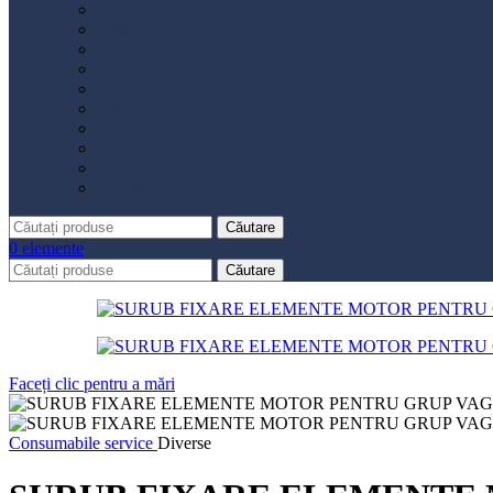
Distribuție
Filtru aer
Filtru combustibil
Filtru polen
Filtru ulei
Placute frână
Saboți frână
Set reparație etrier
Suspensie
Diverse
Căutare
0
elemente
Căutare
Faceți clic pentru a mări
Consumabile service
Diverse