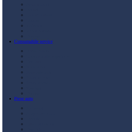
Acumulatori
Becuri
Cabluri curent
Claxon
Redresor
Robot pornire
Diverse
Consumabile service
Borne baterii
Consumabile vopsitorie
Cric auto
Scule auto
Siguranțe auto
Spray service
Spray vopsea
Vaselină
Diverse
Piese auto
Ambreiaj
Angrenare roată
Direcție
Curea accesorii
Disc frână