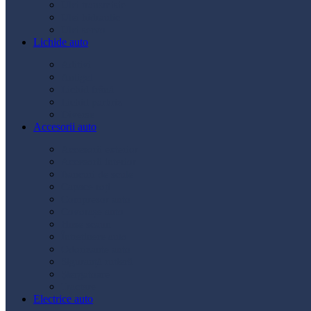
Ulei transmisie
Ulei hidraulic
Ulei servo
Lichide auto
Aditivi
Antigel
Lichid frână
Lichid parbriz
Diverse
Accesorii auto
Accesorii exterior
Accesorii interior
Bancuri de scule
Capace roți
Compresor auto
Covorașe auto
Huse scaun
Întreținere auto
Odorizante auto
Siguranță rutieră
Ștergatoare
Tractare
Electrice auto