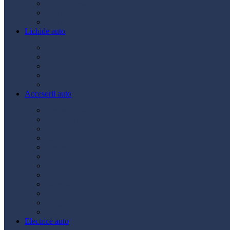
Ulei transmisie
Ulei hidraulic
Ulei servo
Lichide auto
Aditivi
Antigel
Lichid frână
Lichid parbriz
Diverse
Accesorii auto
Accesorii exterior
Accesorii interior
Bancuri de scule
Capace roți
Compresor auto
Covorașe auto
Huse scaun
Întreținere auto
Odorizante auto
Siguranță rutieră
Ștergatoare
Tractare
Electrice auto