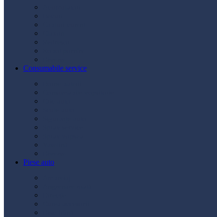
Acumulatori
Becuri
Cabluri curent
Claxon
Redresor
Robot pornire
Diverse
Consumabile service
Borne baterii
Consumabile vopsitorie
Cric auto
Scule auto
Siguranțe auto
Spray service
Spray vopsea
Vaselină
Diverse
Piese auto
Ambreiaj
Angrenare roată
Direcție
Curea accesorii
Disc frână