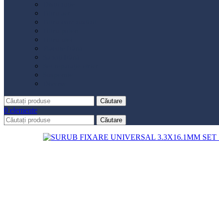
Distribuție
Filtru aer
Filtru combustibil
Filtru polen
Filtru ulei
Placute frână
Saboți frână
Set reparație etrier
Suspensie
Diverse
Căutare
0
elemente
Căutare