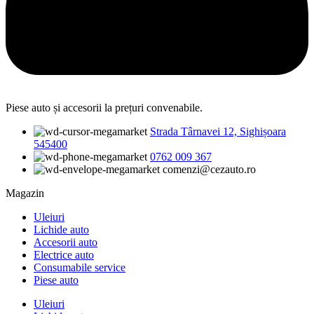
Piese auto și accesorii la prețuri convenabile.
Strada Târnavei 12, Sighișoara
545400
0762 009 367
comenzi@cezauto.ro
Magazin
Uleiuri
Lichide auto
Accesorii auto
Electrice auto
Consumabile service
Piese auto
Uleiuri