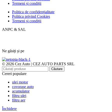
Termeni și condiții
Politica de confidențialitate
Politica privind Cookies
Termeni și condiții
ANPC & SAL
Ne găsiți și pe
© 2026 Cez Auto | CEZ AUTO PARTS SRL
Căutare
Cereri populare
ulei motor
covorase auto
acumulator
filtru ulei
filtru aer
Închidere