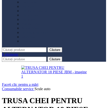
Distribuție
Filtru aer
Filtru combustibil
Filtru polen
Filtru ulei
Placute frână
Saboți frână
Set reparație etrier
Suspensie
Diverse
Căutare
0
elemente
Căutare
Faceți clic pentru a mări
Consumabile service
Scule auto
TRUSA CHEI PENTRU