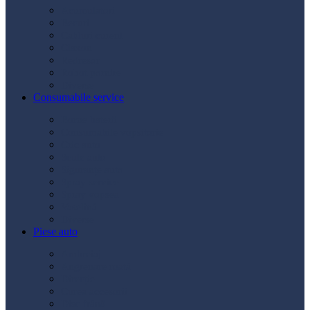
Acumulatori
Becuri
Cabluri curent
Claxon
Redresor
Robot pornire
Diverse
Consumabile service
Borne baterii
Consumabile vopsitorie
Cric auto
Scule auto
Siguranțe auto
Spray service
Spray vopsea
Vaselină
Diverse
Piese auto
Ambreiaj
Angrenare roată
Direcție
Curea accesorii
Disc frână