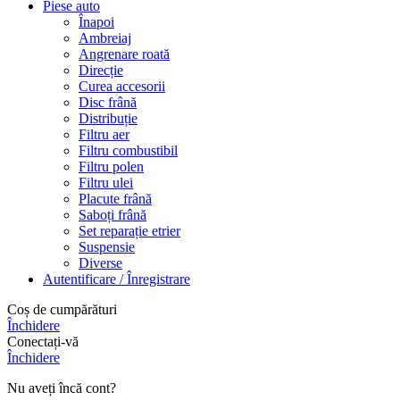
Piese auto
Înapoi
Ambreiaj
Angrenare roată
Direcție
Curea accesorii
Disc frână
Distribuție
Filtru aer
Filtru combustibil
Filtru polen
Filtru ulei
Placute frână
Saboți frână
Set reparație etrier
Suspensie
Diverse
Autentificare / Înregistrare
Coș de cumpărături
Închidere
Conectați-vă
Închidere
Nu aveți încă cont?