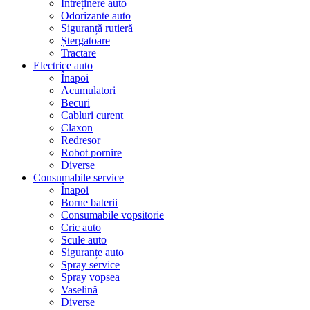
Întreținere auto
Odorizante auto
Siguranță rutieră
Ștergatoare
Tractare
Electrice auto
Înapoi
Acumulatori
Becuri
Cabluri curent
Claxon
Redresor
Robot pornire
Diverse
Consumabile service
Înapoi
Borne baterii
Consumabile vopsitorie
Cric auto
Scule auto
Siguranțe auto
Spray service
Spray vopsea
Vaselină
Diverse