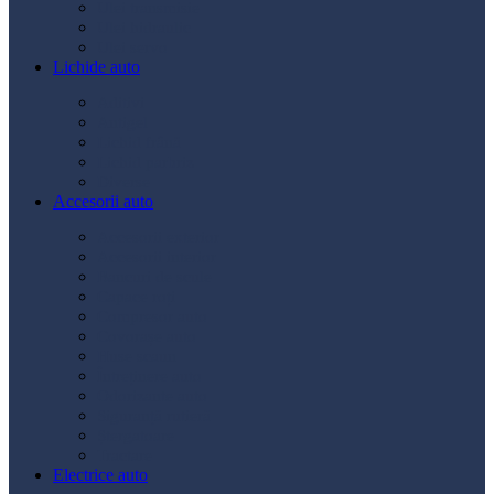
Ulei transmisie
Ulei hidraulic
Ulei servo
Lichide auto
Aditivi
Antigel
Lichid frână
Lichid parbriz
Diverse
Accesorii auto
Accesorii exterior
Accesorii interior
Bancuri de scule
Capace roți
Compresor auto
Covorașe auto
Huse scaun
Întreținere auto
Odorizante auto
Siguranță rutieră
Ștergatoare
Tractare
Electrice auto