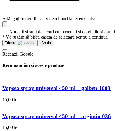
Adăugați fotografii sau videoclipuri la recenzia dvs.
Am citit și sunt de acord cu Termenii și condițiile site-ului.
* Vă rugăm să bifați caseta de selectare pentru a continua
Trimite
Anula
Recenzii Google
Recomandăm și aceste produse
Vopsea spray universal 450 ml – galben 1003
15,00
lei
Vopsea spray universal 450 ml – argintiu 036
15,00
lei