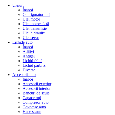
Uleiuri
Înapoi
Configurator ulei
Ulei motor
Ulei motocicletă
Ulei transmisie
Ulei hidraulic
Ulei servo
Lichide auto
Înapoi
Aditivi
Antigel
Lichid frână
Lichid parbriz
Diverse
Accesorii auto
Înapoi
Accesorii exterior
Accesorii interior
Bancuri de scule
Capace roți
Compresor auto
Covorașe auto
Huse scaun