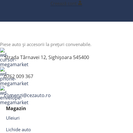
Creează cont
Piese auto și accesorii la prețuri convenabile.
Strada Târnavei 12, Sighișoara 545400
0762 009 367
comenzi@cezauto.ro
Magazin
Uleiuri
Lichide auto