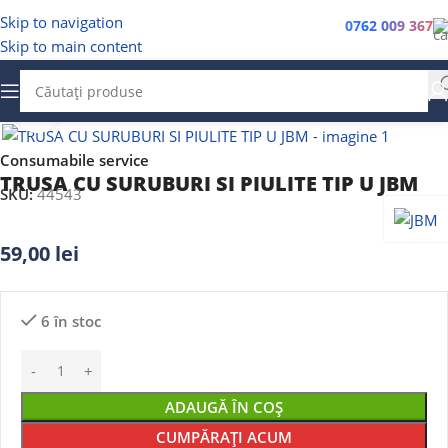
Skip to navigation
0762 009 367
Skip to main content
Faceți clic pentru a mări
Consumabile service
TRUSA CU SURUBURI SI PIULITE TIP U JBM
SKU:
44543
59,00
lei
6 în stoc
ADAUGĂ ÎN COȘ
CUMPĂRAȚI ACUM