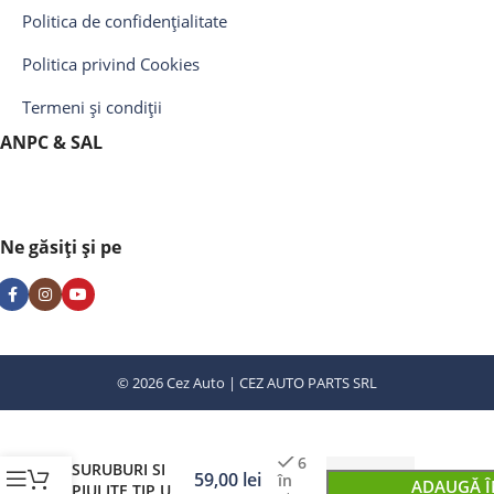
Politica de confidențialitate
Politica privind Cookies
Termeni și condiții
ANPC & SAL
Ne găsiți și pe
© 2026 Cez Auto | CEZ AUTO PARTS SRL
TRUSA CU
6
SURUBURI SI
59,00
lei
în
ADAUGĂ Î
PIULITE TIP U