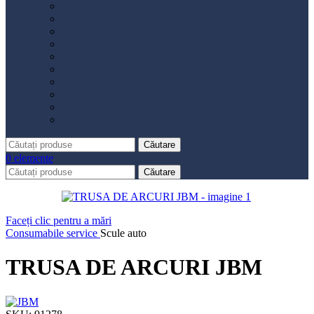
Distribuție
Filtru aer
Filtru combustibil
Filtru polen
Filtru ulei
Placute frână
Saboți frână
Set reparație etrier
Suspensie
Diverse
Căutare
0
elemente
Căutare
Faceți clic pentru a mări
Consumabile service
Scule auto
TRUSA DE ARCURI JBM