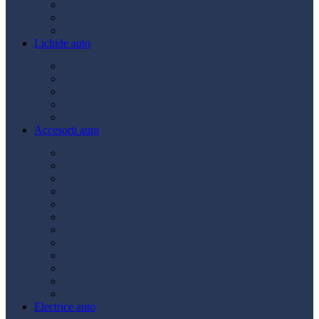
Ulei transmisie
Ulei hidraulic
Ulei servo
Lichide auto
Aditivi
Antigel
Lichid frână
Lichid parbriz
Diverse
Accesorii auto
Accesorii exterior
Accesorii interior
Bancuri de scule
Capace roți
Compresor auto
Covorașe auto
Huse scaun
Întreținere auto
Odorizante auto
Siguranță rutieră
Ștergatoare
Tractare
Electrice auto