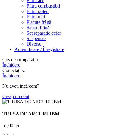
Filtru aer
Filtru combustibil
Filtru polen
Filtru ulei
Placute frână
Saboți frână
Set reparație etrier
Suspensie
Diverse
Autentificare / Înregistrare
Coș de cumpărături
Închidere
Conectați-vă
Închidere
Nu aveți încă cont?
Creați un cont
TRUSA DE ARCURI JBM
51,00
lei