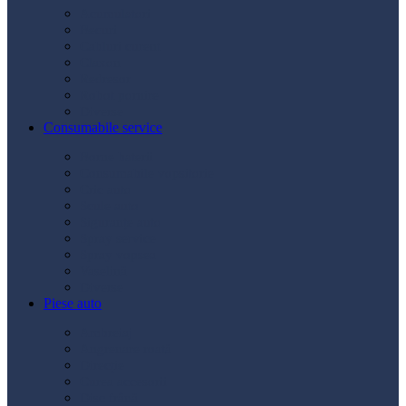
Acumulatori
Becuri
Cabluri curent
Claxon
Redresor
Robot pornire
Diverse
Consumabile service
Borne baterii
Consumabile vopsitorie
Cric auto
Scule auto
Siguranțe auto
Spray service
Spray vopsea
Vaselină
Diverse
Piese auto
Ambreiaj
Angrenare roată
Direcție
Curea accesorii
Disc frână