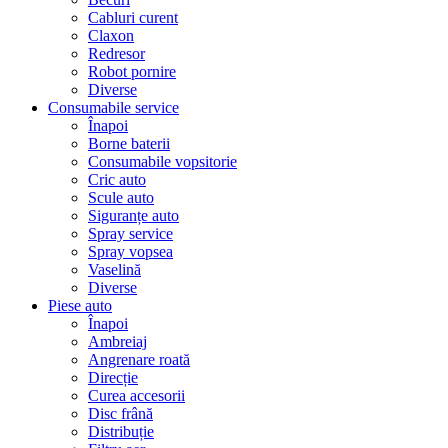
Cabluri curent
Claxon
Redresor
Robot pornire
Diverse
Consumabile service
Înapoi
Borne baterii
Consumabile vopsitorie
Cric auto
Scule auto
Siguranțe auto
Spray service
Spray vopsea
Vaselină
Diverse
Piese auto
Înapoi
Ambreiaj
Angrenare roată
Direcție
Curea accesorii
Disc frână
Distribuție