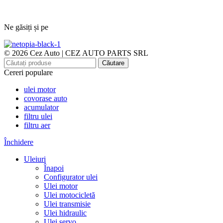
Ne găsiți și pe
© 2026 Cez Auto | CEZ AUTO PARTS SRL
Căutare
Cereri populare
ulei motor
covorase auto
acumulator
filtru ulei
filtru aer
Închidere
Uleiuri
Înapoi
Configurator ulei
Ulei motor
Ulei motocicletă
Ulei transmisie
Ulei hidraulic
Ulei servo