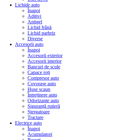
Lichide auto
Înapoi
Aditivi
Antigel
Lichid frână
Lichid parbriz
Diverse
Accesorii auto
Înapoi
Accesorii exterior
Accesorii interior
Bancuri de scule
Capace roți
Compresor auto
Covorașe auto
Huse scaun
Întreținere auto
Odorizante auto
Siguranță rutieră
Ștergatoare
Tractare
Electrice auto
Înapoi
Acumulatori
Becuri