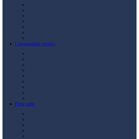
Acumulatori
Becuri
Cabluri curent
Claxon
Redresor
Robot pornire
Diverse
Consumabile service
Borne baterii
Consumabile vopsitorie
Cric auto
Scule auto
Siguranțe auto
Spray service
Spray vopsea
Vaselină
Diverse
Piese auto
Ambreiaj
Angrenare roată
Direcție
Curea accesorii
Disc frână