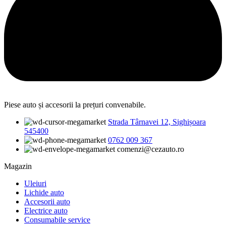
Piese auto și accesorii la prețuri convenabile.
Strada Târnavei 12, Sighișoara
545400
0762 009 367
comenzi@cezauto.ro
Magazin
Uleiuri
Lichide auto
Accesorii auto
Electrice auto
Consumabile service