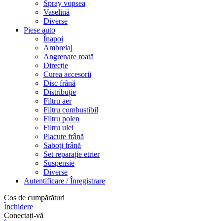
Spray vopsea
Vaselină
Diverse
Piese auto
Înapoi
Ambreiaj
Angrenare roată
Direcție
Curea accesorii
Disc frână
Distribuție
Filtru aer
Filtru combustibil
Filtru polen
Filtru ulei
Placute frână
Saboți frână
Set reparație etrier
Suspensie
Diverse
Autentificare / Înregistrare
Coș de cumpărături
Închidere
Conectați-vă