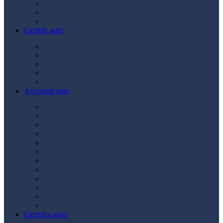
Ulei transmisie
Ulei hidraulic
Ulei servo
Lichide auto
Aditivi
Antigel
Lichid frână
Lichid parbriz
Diverse
Accesorii auto
Accesorii exterior
Accesorii interior
Bancuri de scule
Capace roți
Compresor auto
Covorașe auto
Huse scaun
Întreținere auto
Odorizante auto
Siguranță rutieră
Ștergatoare
Tractare
Electrice auto