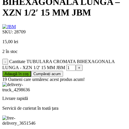
BIHEXAGONALA LUNGA –
XZN 1/2′ 15 MM JBM
SKU:
28709
15,00
lei
2 în stoc
Cantitate TUBULARA CROMATA BIHEXAGONALA
LUNGA - XZN 1/2' 15 MM JBM
Adaugă în coș
Cumpărați acum
19
Oameni care urmăresc acest produs acum!
Livrare rapidă
Servicii de curierat în toată țara