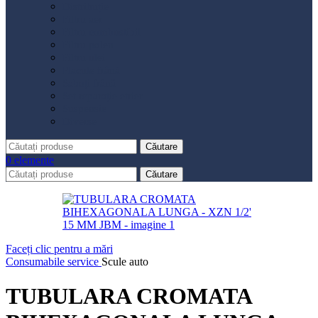
Distribuție
Filtru aer
Filtru combustibil
Filtru polen
Filtru ulei
Placute frână
Saboți frână
Set reparație etrier
Suspensie
Diverse
Căutare
0
elemente
Căutare
Faceți clic pentru a mări
Consumabile service
Scule auto
TUBULARA CROMATA