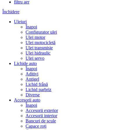
filtru aer
Închidere
Uleiuri
Înapoi
Configurator ulei
Ulei motor
Ulei motocicletă
Ulei transmisie
Ulei hidraulic
Ulei servo
Lichide auto
Înapoi
Aditivi
Antigel
Lichid frână
Lichid parbriz
Diverse
Accesorii auto
Înapoi
Accesorii exterior
Accesorii interior
Bancuri de scule
Capace roți