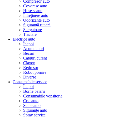
Compresor auto
Covorașe auto
Huse scaun
Întreținere auto
Odorizante auto
Siguranță rutieră
Ștergatoare
Tractare
Electrice auto
Înapoi
Acumulatori
Becuri
Cabluri curent
Claxon
Redresor
Robot pornire
Diverse
Consumabile service
Înapoi
Borne baterii
Consumabile vopsitorie
Cric auto
Scule auto
Siguranțe auto
Spray service