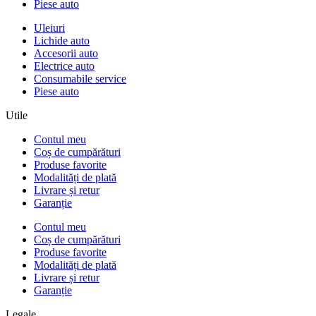
Piese auto
Uleiuri
Lichide auto
Accesorii auto
Electrice auto
Consumabile service
Piese auto
Utile
Contul meu
Coș de cumpărături
Produse favorite
Modalități de plată
Livrare și retur
Garanție
Contul meu
Coș de cumpărături
Produse favorite
Modalități de plată
Livrare și retur
Garanție
Legale