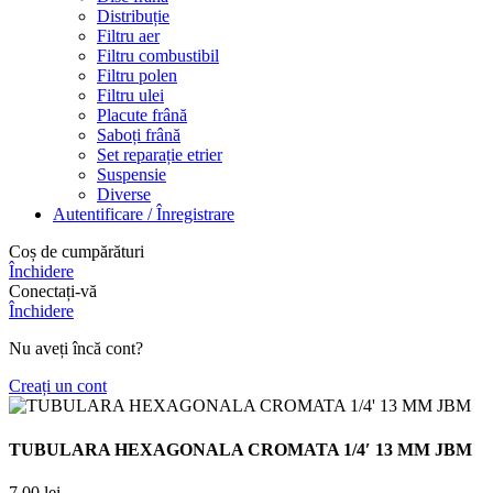
Distribuție
Filtru aer
Filtru combustibil
Filtru polen
Filtru ulei
Placute frână
Saboți frână
Set reparație etrier
Suspensie
Diverse
Autentificare / Înregistrare
Coș de cumpărături
Închidere
Conectați-vă
Închidere
Nu aveți încă cont?
Creați un cont
TUBULARA HEXAGONALA CROMATA 1/4′ 13 MM JBM
7,00
lei