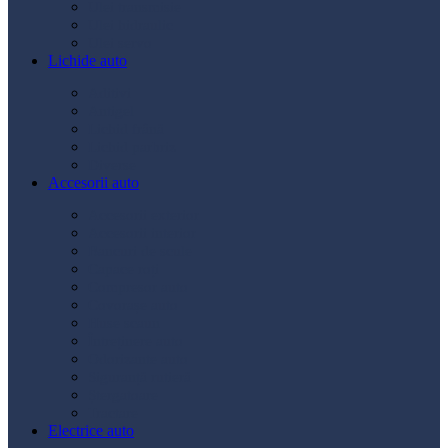
Ulei transmisie
Ulei hidraulic
Ulei servo
Lichide auto
Aditivi
Antigel
Lichid frână
Lichid parbriz
Diverse
Accesorii auto
Accesorii exterior
Accesorii interior
Bancuri de scule
Capace roți
Compresor auto
Covorașe auto
Huse scaun
Întreținere auto
Odorizante auto
Siguranță rutieră
Ștergatoare
Tractare
Electrice auto