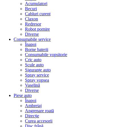
Acumulatori
Becuri
Cabluri curent
Claxon
Redresor
Robot pornire
Diverse
Consumabile service
Înapoi
Borne baterii
Consumabile vopsitorie
Cric auto
Scule auto
Siguranțe auto
Spray service
Spray vopsea
Vaselină
Diverse
Piese auto
Înapoi
Ambreiaj
Angrenare roată
Direcție
Curea accesorii
Disc frână