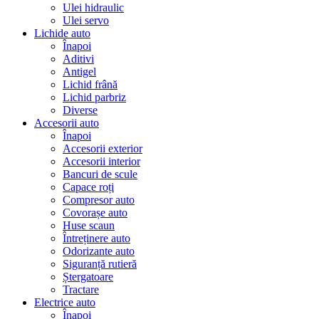
Ulei hidraulic
Ulei servo
Lichide auto
Înapoi
Aditivi
Antigel
Lichid frână
Lichid parbriz
Diverse
Accesorii auto
Înapoi
Accesorii exterior
Accesorii interior
Bancuri de scule
Capace roți
Compresor auto
Covorașe auto
Huse scaun
Întreținere auto
Odorizante auto
Siguranță rutieră
Ștergatoare
Tractare
Electrice auto
Înapoi