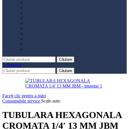
Distribuție
Filtru aer
Filtru combustibil
Filtru polen
Filtru ulei
Placute frână
Saboți frână
Set reparație etrier
Suspensie
Diverse
Căutare
0
elemente
Căutare
Faceți clic pentru a mări
Consumabile service
Scule auto
TUBULARA HEXAGONALA
CROMATA 1/4′ 13 MM JBM