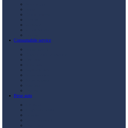
Acumulatori
Becuri
Cabluri curent
Claxon
Redresor
Robot pornire
Diverse
Consumabile service
Borne baterii
Consumabile vopsitorie
Cric auto
Scule auto
Siguranțe auto
Spray service
Spray vopsea
Vaselină
Diverse
Piese auto
Ambreiaj
Angrenare roată
Direcție
Curea accesorii
Disc frână