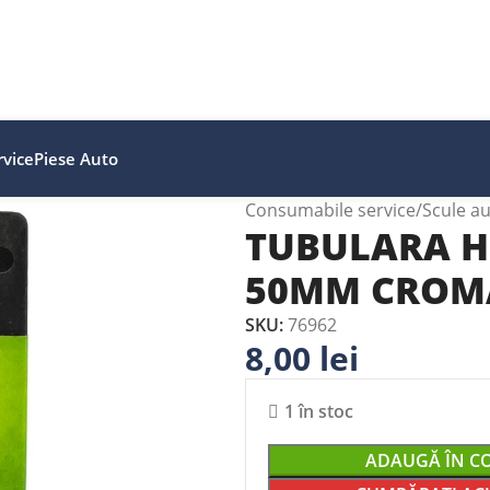
vice
Piese Auto
Consumabile service
Scule a
TUBULARA 
50MM CROMA
SKU:
76962
8,00
lei
1 în stoc
ADAUGĂ ÎN C