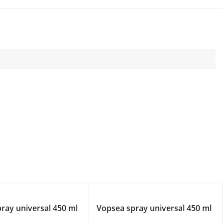
ray universal 450 ml
Vopsea spray universal 450 ml
u 650
– albastru 5010