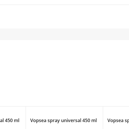
al 450 ml
Vopsea spray universal 450 ml
Vopsea sp
– alb boreal
– albastr