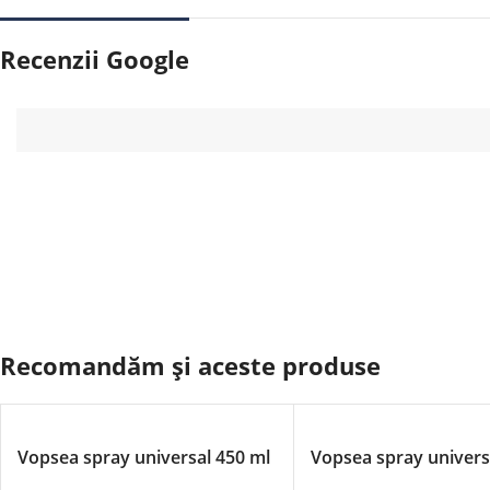
Recenzii Google
Recomandăm și aceste produse
Vopsea spray universal 450 ml
Vopsea spray univers
– albastru 5002
– gri mat