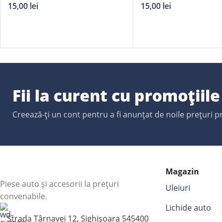
15,00
lei
15,00
lei
Fii la curent cu promoțiil
Creează-ți un cont pentru a fi anunțat de noile prețuri 
Magazin
Piese auto și accesorii la prețuri
Uleiuri
convenabile.
Lichide auto
Strada Târnavei 12, Sighișoara 545400