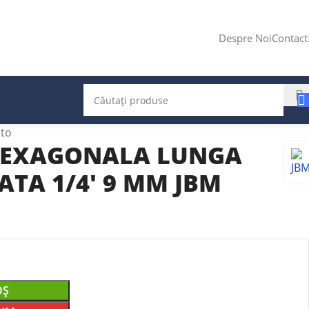
Despre Noi
Contact
uto
HEXAGONALA LUNGA
TA 1/4′ 9 MM JBM
OȘ