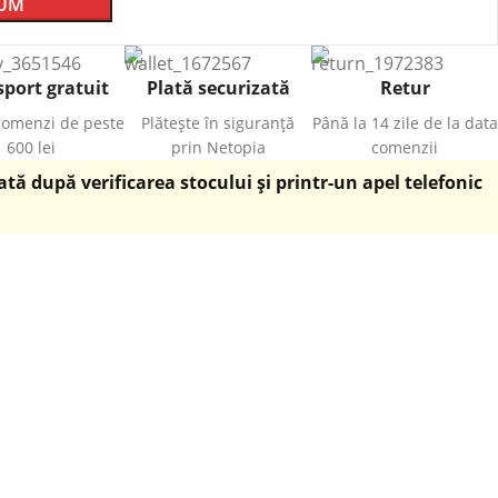
CUM
port gratuit
Plată securizată
Retur
comenzi de peste
Plătește în siguranță
Până la 14 zile de la data
600 lei
prin Netopia
comenzii
ă după verificarea stocului și printr-un apel telefonic