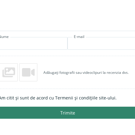
Nume
E-mail
Adăugați fotografii sau videoclipuri la recenzia dvs.
Am citit și sunt de acord cu Termenii și condițiile site-ului.
Trimite