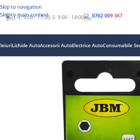
Skip to navigation
Skip to main content
0762 009 367
L-V: 9:00 - 17:30, S: 9:00 - 14:00
leiuri
Lichide Auto
Accesorii Auto
Electrice Auto
Consumabile Ser