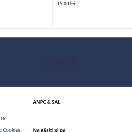
15,00
lei
Creează cont
ANPC & SAL
ate
nd Cookies
Ne găsiți și pe