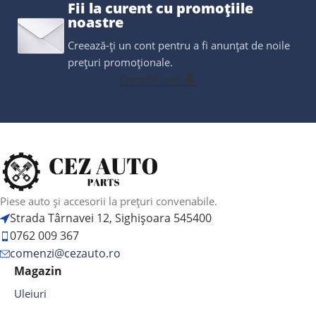
Fii la curent cu promoțiile
noastre
Creează-ți un cont pentru a fi anunțat de noile
prețuri promoționale.
Creează cont
Piese auto și accesorii la prețuri convenabile.
Strada Târnavei 12, Sighișoara 545400
0762 009 367
comenzi@cezauto.ro
Magazin
Uleiuri