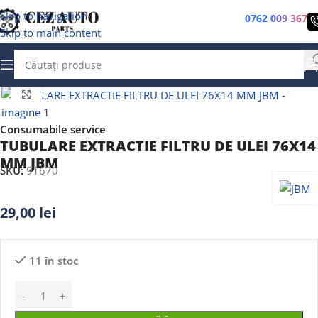
Skip to navigation
0762 009 367
Skip to main content
Faceți clic pentru a mări
Consumabile service
TUBULARE EXTRACTIE FILTRU DE ULEI 76X14
MM JBM
SKU:
91670
29,00
lei
11 în stoc