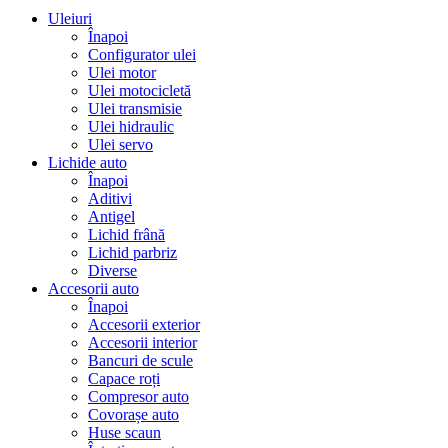
Uleiuri
Înapoi
Configurator ulei
Ulei motor
Ulei motocicletă
Ulei transmisie
Ulei hidraulic
Ulei servo
Lichide auto
Înapoi
Aditivi
Antigel
Lichid frână
Lichid parbriz
Diverse
Accesorii auto
Înapoi
Accesorii exterior
Accesorii interior
Bancuri de scule
Capace roți
Compresor auto
Covorașe auto
Huse scaun