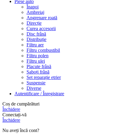
Piese auto
Înapoi
Ambreiaj
Angrenare roată
Direcție
Curea accesorii
Disc frână
Distribuție
Filtru aer
Filtru combustibil
Filtru polen
Filtru ulei
Placute frână
Saboți frână
Set reparație etrier
Suspensie
Diverse
Autentificare / Înregistrare
Coș de cumpărături
Închidere
Conectați-vă
Închidere
Nu aveți încă cont?