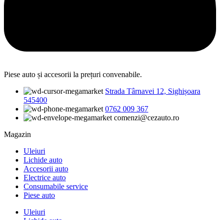
Piese auto și accesorii la prețuri convenabile.
Strada Târnavei 12, Sighișoara
545400
0762 009 367
comenzi@cezauto.ro
Magazin
Uleiuri
Lichide auto
Accesorii auto
Electrice auto
Consumabile service
Piese auto
Uleiuri