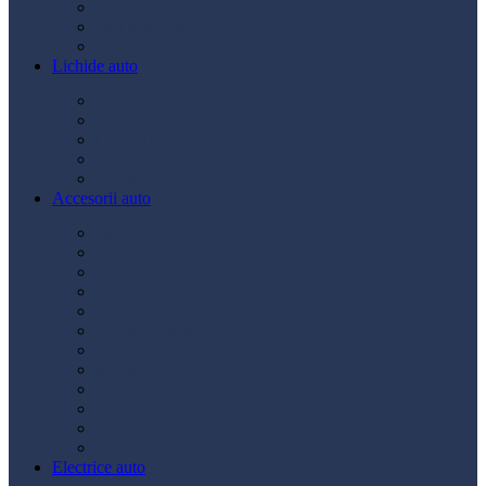
Ulei transmisie
Ulei hidraulic
Ulei servo
Lichide auto
Aditivi
Antigel
Lichid frână
Lichid parbriz
Diverse
Accesorii auto
Accesorii exterior
Accesorii interior
Bancuri de scule
Capace roți
Compresor auto
Covorașe auto
Huse scaun
Întreținere auto
Odorizante auto
Siguranță rutieră
Ștergatoare
Tractare
Electrice auto