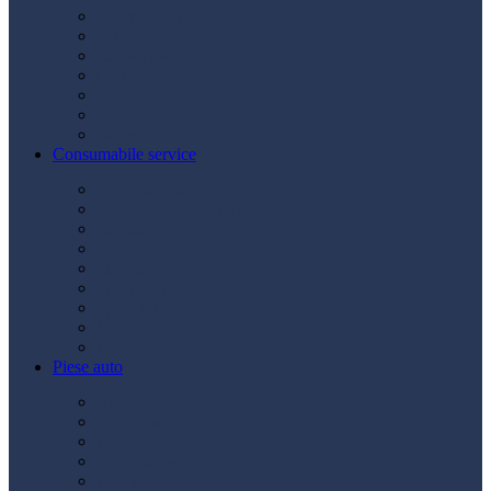
Acumulatori
Becuri
Cabluri curent
Claxon
Redresor
Robot pornire
Diverse
Consumabile service
Borne baterii
Consumabile vopsitorie
Cric auto
Scule auto
Siguranțe auto
Spray service
Spray vopsea
Vaselină
Diverse
Piese auto
Ambreiaj
Angrenare roată
Direcție
Curea accesorii
Disc frână