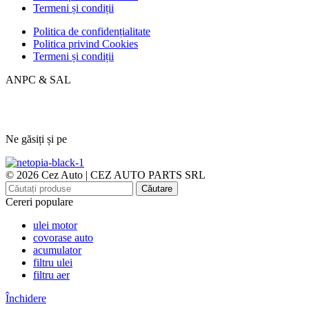
Termeni și condiții
Politica de confidențialitate
Politica privind Cookies
Termeni și condiții
ANPC & SAL
Ne găsiți și pe
© 2026 Cez Auto | CEZ AUTO PARTS SRL
Căutare
Cereri populare
ulei motor
covorase auto
acumulator
filtru ulei
filtru aer
Închidere