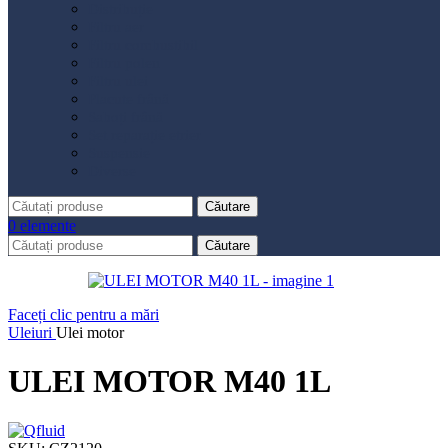
Distribuție
Filtru aer
Filtru combustibil
Filtru polen
Filtru ulei
Placute frână
Saboți frână
Set reparație etrier
Suspensie
Diverse
Căutare
0
elemente
Căutare
Faceți clic pentru a mări
Uleiuri
Ulei motor
ULEI MOTOR M40 1L