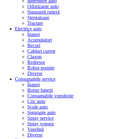
Întreținere auto
Odorizante auto
Siguranță rutieră
Ștergatoare
Tractare
Electrice auto
Înapoi
Acumulatori
Becuri
Cabluri curent
Claxon
Redresor
Robot pornire
Diverse
Consumabile service
Înapoi
Borne baterii
Consumabile vopsitorie
Cric auto
Scule auto
Siguranțe auto
Spray service
Spray vopsea
Vaselină
Diverse