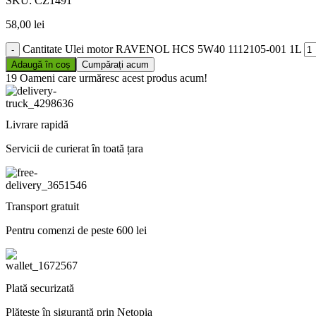
SKU:
CZ1491
58,00
lei
Cantitate Ulei motor RAVENOL HCS 5W40 1112105-001 1L
Adaugă în coș
Cumpărați acum
19
Oameni care urmăresc acest produs acum!
Livrare rapidă
Servicii de curierat în toată țara
Transport gratuit
Pentru comenzi de peste 600 lei
Plată securizată
Plătește în siguranță prin Netopia