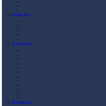
Ulei transmisie
Ulei hidraulic
Ulei servo
Lichide auto
Aditivi
Antigel
Lichid frână
Lichid parbriz
Diverse
Accesorii auto
Accesorii exterior
Accesorii interior
Bancuri de scule
Capace roți
Compresor auto
Covorașe auto
Huse scaun
Întreținere auto
Odorizante auto
Siguranță rutieră
Ștergatoare
Tractare
Electrice auto