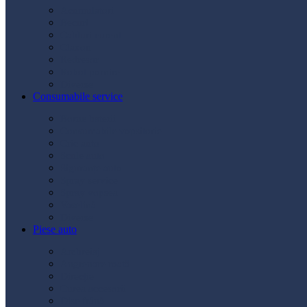
Acumulatori
Becuri
Cabluri curent
Claxon
Redresor
Robot pornire
Diverse
Consumabile service
Borne baterii
Consumabile vopsitorie
Cric auto
Scule auto
Siguranțe auto
Spray service
Spray vopsea
Vaselină
Diverse
Piese auto
Ambreiaj
Angrenare roată
Direcție
Curea accesorii
Disc frână