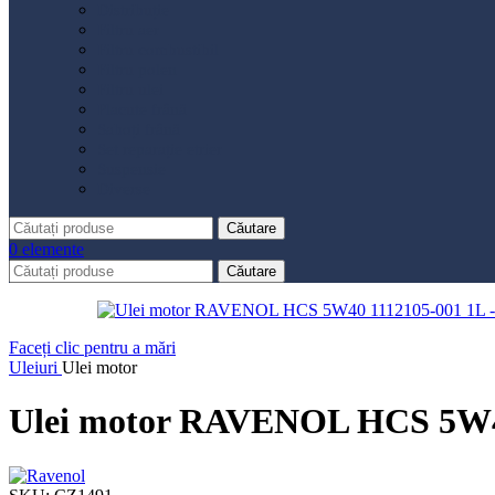
Distribuție
Filtru aer
Filtru combustibil
Filtru polen
Filtru ulei
Placute frână
Saboți frână
Set reparație etrier
Suspensie
Diverse
Căutare
0
elemente
Căutare
Faceți clic pentru a mări
Uleiuri
Ulei motor
Ulei motor RAVENOL HCS 5W4