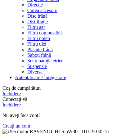
Direcție
Curea accesorii
Disc frână
Distribuție
Filtru aer
Filtru combustibil
Filtru polen
Filtru ulei
Placute frână
Saboți frână
Set reparație etrier
Suspensie
Diverse
Autentificare / Înregistrare
Coș de cumpărături
Închidere
Conectați-vă
Închidere
Nu aveți încă cont?
Creați un cont