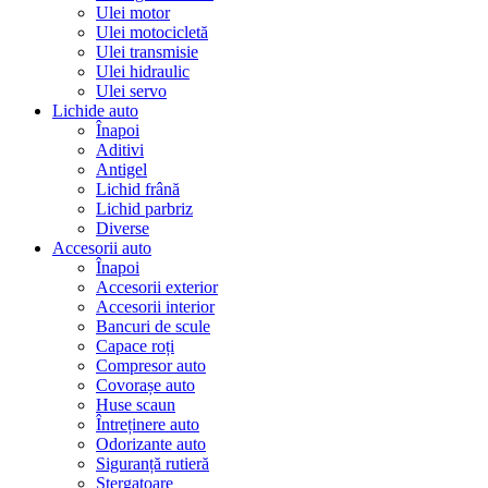
Ulei motor
Ulei motocicletă
Ulei transmisie
Ulei hidraulic
Ulei servo
Lichide auto
Înapoi
Aditivi
Antigel
Lichid frână
Lichid parbriz
Diverse
Accesorii auto
Înapoi
Accesorii exterior
Accesorii interior
Bancuri de scule
Capace roți
Compresor auto
Covorașe auto
Huse scaun
Întreținere auto
Odorizante auto
Siguranță rutieră
Ștergatoare