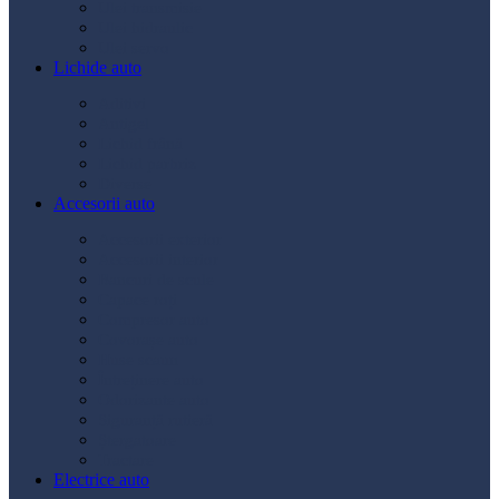
Ulei transmisie
Ulei hidraulic
Ulei servo
Lichide auto
Aditivi
Antigel
Lichid frână
Lichid parbriz
Diverse
Accesorii auto
Accesorii exterior
Accesorii interior
Bancuri de scule
Capace roți
Compresor auto
Covorașe auto
Huse scaun
Întreținere auto
Odorizante auto
Siguranță rutieră
Ștergatoare
Tractare
Electrice auto