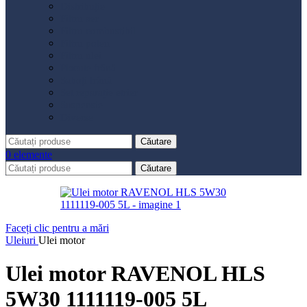
Distribuție
Filtru aer
Filtru combustibil
Filtru polen
Filtru ulei
Placute frână
Saboți frână
Set reparație etrier
Suspensie
Diverse
Căutare
0
elemente
Căutare
Faceți clic pentru a mări
Uleiuri
Ulei motor
Ulei motor RAVENOL HLS
5W30 1111119-005 5L