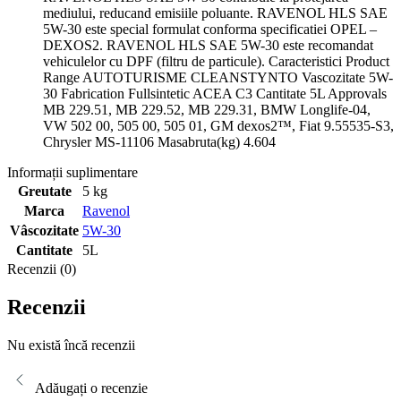
mediului, reducand emisiile poluante. RAVENOL HLS SAE
5W-30 este special formulat conforma specificatiei OPEL –
DEXOS2. RAVENOL HLS SAE 5W-30 este recomandat
vehiculelor cu DPF (filtru de particule). Caracteristici Product
Range AUTOTURISME CLEANSTYNTO Vascozitate 5W-
30 Fabrication Fullsintetic ACEA C3 Cantitate 5L Approvals
MB 229.51, MB 229.52, MB 229.31, BMW Longlife-04,
VW 502 00, 505 00, 505 01, GM dexos2™, Fiat 9.55535-S3,
Chrysler MS-11106 Masabruta(kg) 4.604
Informații suplimentare
Greutate
5 kg
Marca
Ravenol
Vâscozitate
5W-30
Cantitate
5L
Recenzii (0)
Recenzii
Nu există încă recenzii
Adăugați o recenzie