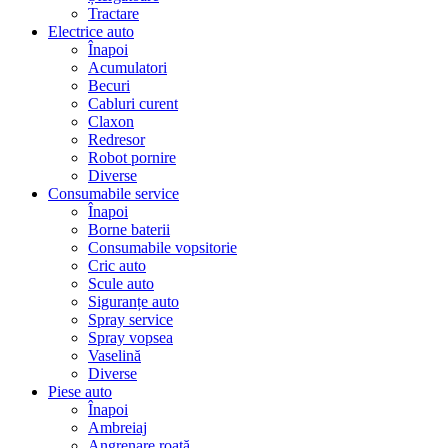
Tractare
Electrice auto
Înapoi
Acumulatori
Becuri
Cabluri curent
Claxon
Redresor
Robot pornire
Diverse
Consumabile service
Înapoi
Borne baterii
Consumabile vopsitorie
Cric auto
Scule auto
Siguranțe auto
Spray service
Spray vopsea
Vaselină
Diverse
Piese auto
Înapoi
Ambreiaj
Angrenare roată