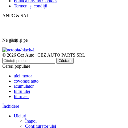
Politica privind Cookies
Termeni și condiții
ANPC & SAL
Ne găsiți și pe
© 2026 Cez Auto | CEZ AUTO PARTS SRL
Căutare
Cereri populare
ulei motor
covorase auto
acumulator
filtru ulei
filtru aer
Închidere
Uleiuri
Înapoi
Configurator ulei