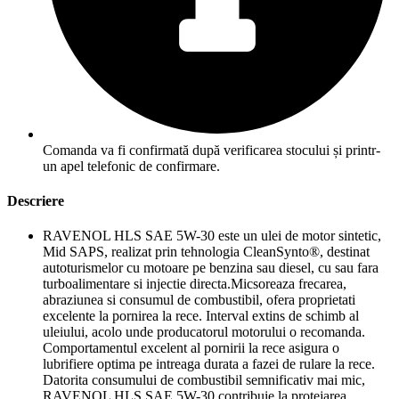
Comanda va fi confirmată după verificarea stocului și printr-
un apel telefonic de confirmare.
Descriere
RAVENOL HLS SAE 5W-30 este un ulei de motor sintetic,
Mid SAPS, realizat prin tehnologia CleanSynto®, destinat
autoturismelor cu motoare pe benzina sau diesel, cu sau fara
turboalimentare si injectie directa.Micsoreaza frecarea,
abraziunea si consumul de combustibil, ofera proprietati
excelente la pornirea la rece. Interval extins de schimb al
uleiului, acolo unde producatorul motorului o recomanda.
Comportamentul excelent al pornirii la rece asigura o
lubrifiere optima pe intreaga durata a fazei de rulare la rece.
Datorita consumului de combustibil semnificativ mai mic,
RAVENOL HLS SAE 5W-30 contribuie la protejarea