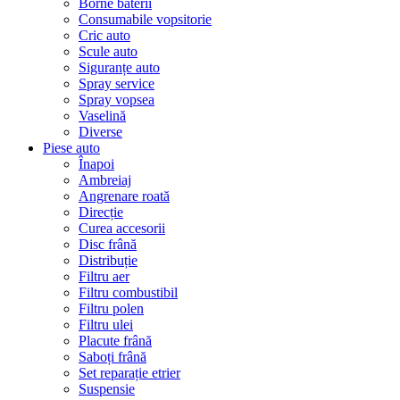
Borne baterii
Consumabile vopsitorie
Cric auto
Scule auto
Siguranțe auto
Spray service
Spray vopsea
Vaselină
Diverse
Piese auto
Înapoi
Ambreiaj
Angrenare roată
Direcție
Curea accesorii
Disc frână
Distribuție
Filtru aer
Filtru combustibil
Filtru polen
Filtru ulei
Placute frână
Saboți frână
Set reparație etrier
Suspensie