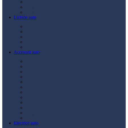
Ulei transmisie
Ulei hidraulic
Ulei servo
Lichide auto
Aditivi
Antigel
Lichid frână
Lichid parbriz
Diverse
Accesorii auto
Accesorii exterior
Accesorii interior
Bancuri de scule
Capace roți
Compresor auto
Covorașe auto
Huse scaun
Întreținere auto
Odorizante auto
Siguranță rutieră
Ștergatoare
Tractare
Electrice auto