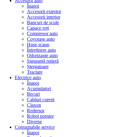
Accesorii auto
Înapoi
Accesorii exterior
Accesorii interior
Bancuri de scule
Capace roți
Compresor auto
Covorașe auto
Huse scaun
Întreținere auto
Odorizante auto
Siguranță rutieră
Ștergatoare
Tractare
Electrice auto
Înapoi
Acumulatori
Becuri
Cabluri curent
Claxon
Redresor
Robot pornire
Diverse
Consumabile service
Înapoi