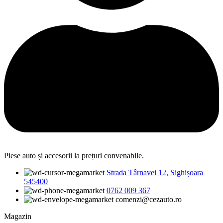
Piese auto și accesorii la prețuri convenabile.
Strada Târnavei 12, Sighișoara
545400
0762 009 367
comenzi@cezauto.ro
Magazin