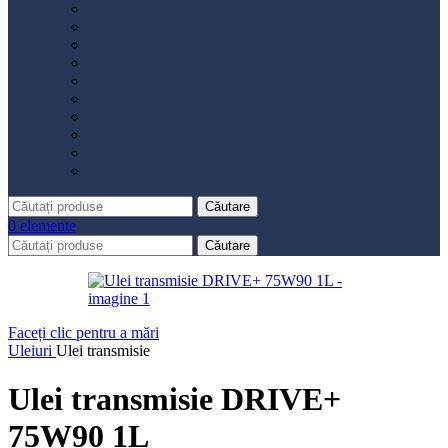
Distribuție
Filtru aer
Filtru combustibil
Filtru polen
Filtru ulei
Placute frână
Saboți frână
Set reparație etrier
Suspensie
Diverse
Căutare
0
elemente
Căutare
Faceți clic pentru a mări
Uleiuri
Ulei transmisie
Ulei transmisie DRIVE+
75W90 1L