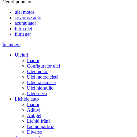
Cereri populare
ulei motor
covorase auto
acumulator
filtru ulei
filtru aer
Închidere
Uleiuri
Înapoi
Configurator ulei
Ulei motor
Ulei motocicletă
Ulei transmisie
Ulei hidraulic
Ulei servo
Lichide auto
Înapoi
Aditivi
Antigel
Lichid frână
Lichid parbriz
Diverse