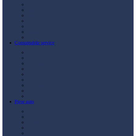
Acumulatori
Becuri
Cabluri curent
Claxon
Redresor
Robot pornire
Diverse
Consumabile service
Borne baterii
Consumabile vopsitorie
Cric auto
Scule auto
Siguranțe auto
Spray service
Spray vopsea
Vaselină
Diverse
Piese auto
Ambreiaj
Angrenare roată
Direcție
Curea accesorii
Disc frână