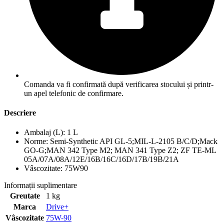
Comanda va fi confirmată după verificarea stocului și printr-
un apel telefonic de confirmare.
Descriere
Ambalaj (L): 1 L
Norme: Semi-Synthetic API GL-5;MIL-L-2105 B/C/D;Mack
GO-G;MAN 342 Type M2; MAN 341 Type Z2; ZF TE-ML
05A/07A/08A/12E/16B/16C/16D/17B/19B/21A
Vâscozitate: 75W90
Informații suplimentare
Greutate
1 kg
Marca
Drive+
Vâscozitate
75W-90