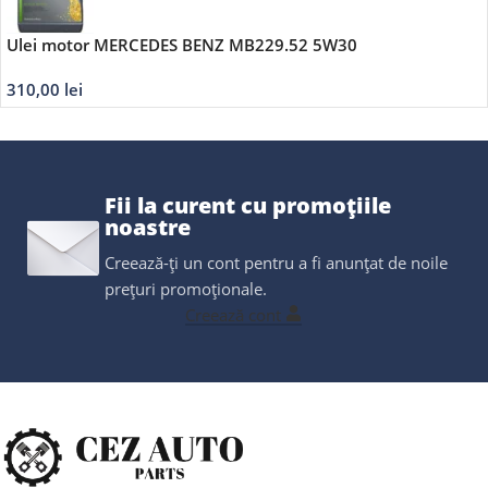
Ulei motor MERCEDES BENZ MB229.52 5W30
A000989700613ABDE 5L
310,00
lei
Fii la curent cu promoțiile
noastre
Creează-ți un cont pentru a fi anunțat de noile
prețuri promoționale.
Creează cont