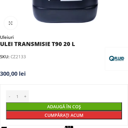
Faceți clic pentru a mări
Uleiuri
ULEI TRANSMISIE T90 20 L
SKU:
CZ2133
300,00
lei
ADAUGĂ ÎN COȘ
CUMPĂRAȚI ACUM