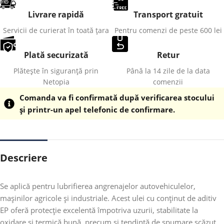
Livrare rapidă
Transport gratuit
Servicii de curierat în toată țara
Pentru comenzi de peste 600 lei
Plată securizată
Retur
Plătește în siguranță prin
Până la 14 zile de la data
Netopia
comenzii
Comanda va fi confirmată după verificarea stocului
și printr-un apel telefonic de confirmare.
Descriere
Se aplică pentru lubrifierea angrenajelor autovehiculelor,
mașinilor agricole și industriale. Acest ulei cu conținut de aditiv
EP oferă protecție excelentă împotriva uzurii, stabilitate la
oxidare și termică bună, precum și tendință de spumare scăzut.