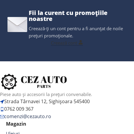
Fii la curent cu promoțiile
noastre
Creează-ți un cont pentru a fi anunțat de noile
prețuri promoționale.
Creează cont
Piese auto și accesorii la prețuri convenabile.
Strada Târnavei 12, Sighișoara 545400
0762 009 367
comenzi@cezauto.ro
Magazin
Uleiuri