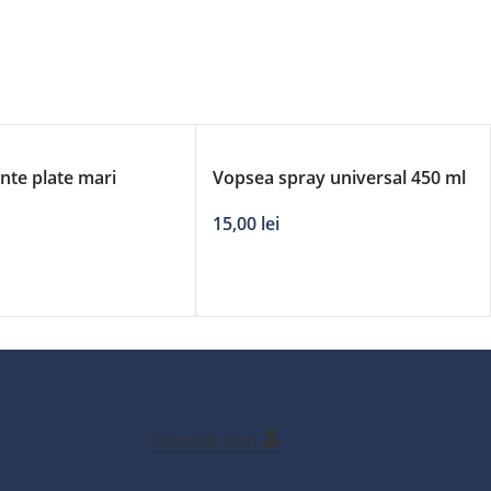
ante plate mari
Vopsea spray universal 450 ml
 DERBY
– albastru 5002
15,00
lei
Creează cont