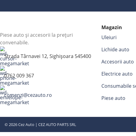
Magazin
Piese auto și accesorii la prețuri
Uleiuri
convenabile.
Lichide auto
Strada Târnavei 12, Sighișoara 545400
Accesorii auto
Electrice auto
0762 009 367
Consumabile s
comenzi@cezauto.ro
Piese auto
© 2026 Cez Auto | CEZ AUTO PARTS SRL