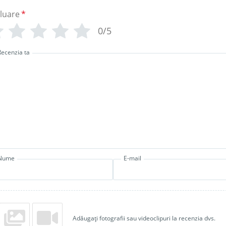
luare
*
0/5
Recenzia ta
Nume
E-mail
Adăugați fotografii sau videoclipuri la recenzia dvs.