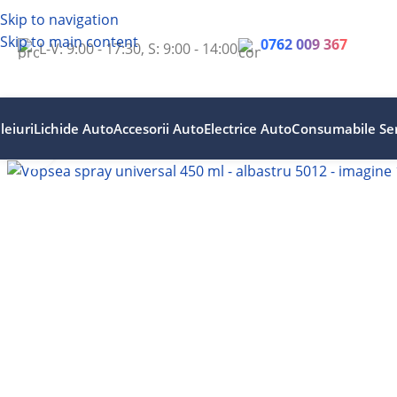
Skip to navigation
Skip to main content
0762 009 367
L-V: 9:00 - 17:30, S: 9:00 - 14:00
leiuri
Lichide Auto
Accesorii Auto
Electrice Auto
Consumabile Ser
Faceți clic pentru a mări