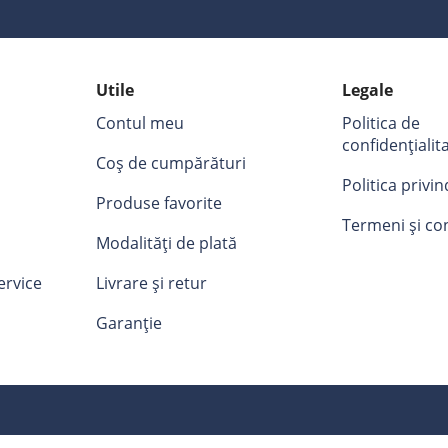
Utile
Legale
Contul meu
Politica de
confidențialit
Coș de cumpărături
Politica privi
Produse favorite
Termeni și con
Modalități de plată
ervice
Livrare și retur
Garanție