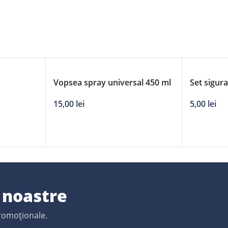
Vopsea spray universal 450 ml
Set sigur
– portocaliu 2004
aluminiu
15,00
lei
5,00
lei
e noastre
promoționale.