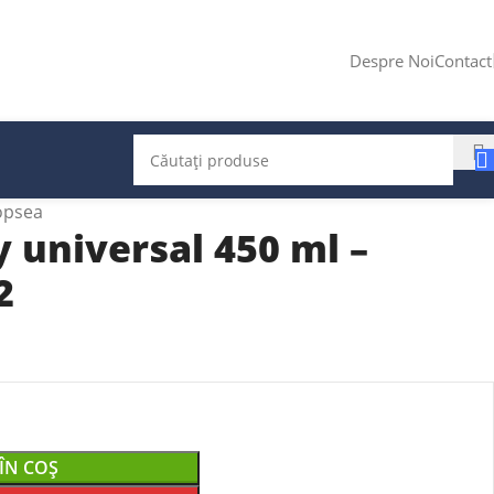
Despre Noi
Contact
opsea
 universal 450 ml –
2
ÎN COȘ