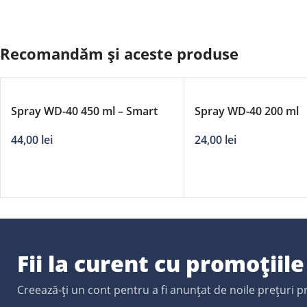
Recomandăm și aceste produse
Spray WD-40 450 ml – Smart
Spray WD-40 200 ml
Straw
24,00
lei
44,00
lei
Fii la curent cu promoțiil
Creează-ți un cont pentru a fi anunțat de noile prețuri 