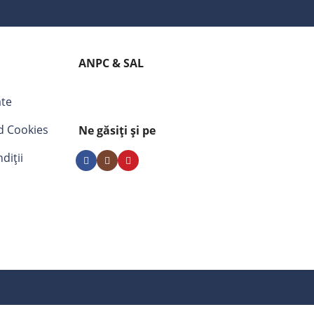
ANPC & SAL
ate
nd Cookies
Ne găsiți și pe
diții