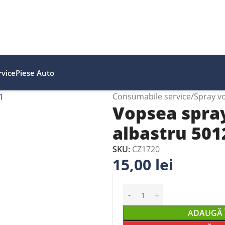
vice
Piese Auto
Consumabile service
Spray v
Vopsea spray
albastru 501
SKU:
CZ1720
15,00
lei
ADAUGĂ 