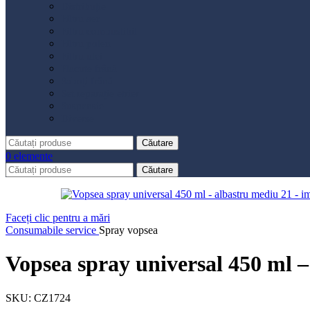
Distribuție
Filtru aer
Filtru combustibil
Filtru polen
Filtru ulei
Placute frână
Saboți frână
Set reparație etrier
Suspensie
Diverse
Căutare
0
elemente
Căutare
Faceți clic pentru a mări
Consumabile service
Spray vopsea
Vopsea spray universal 450 ml –
SKU:
CZ1724