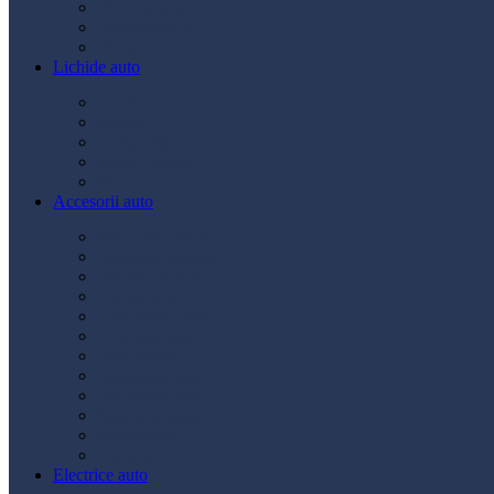
Ulei transmisie
Ulei hidraulic
Ulei servo
Lichide auto
Aditivi
Antigel
Lichid frână
Lichid parbriz
Diverse
Accesorii auto
Accesorii exterior
Accesorii interior
Bancuri de scule
Capace roți
Compresor auto
Covorașe auto
Huse scaun
Întreținere auto
Odorizante auto
Siguranță rutieră
Ștergatoare
Tractare
Electrice auto