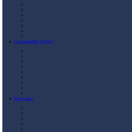
Acumulatori
Becuri
Cabluri curent
Claxon
Redresor
Robot pornire
Diverse
Consumabile service
Borne baterii
Consumabile vopsitorie
Cric auto
Scule auto
Siguranțe auto
Spray service
Spray vopsea
Vaselină
Diverse
Piese auto
Ambreiaj
Angrenare roată
Direcție
Curea accesorii
Disc frână