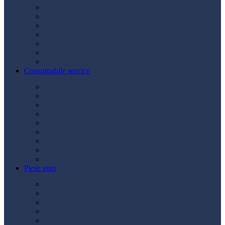
Acumulatori
Becuri
Cabluri curent
Claxon
Redresor
Robot pornire
Diverse
Consumabile service
Borne baterii
Consumabile vopsitorie
Cric auto
Scule auto
Siguranțe auto
Spray service
Spray vopsea
Vaselină
Diverse
Piese auto
Ambreiaj
Angrenare roată
Direcție
Curea accesorii
Disc frână