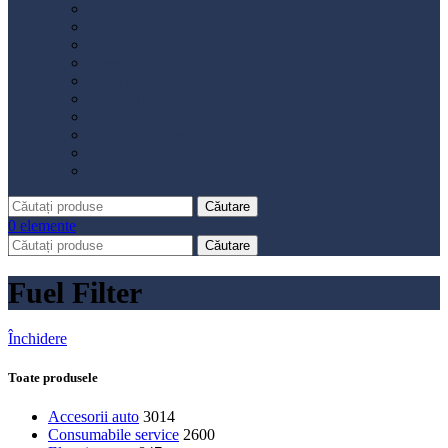
Distribuție
Filtru aer
Filtru combustibil
Filtru polen
Filtru ulei
Placute frână
Saboți frână
Set reparație etrier
Suspensie
Diverse
Căutare
0
elemente
Căutare
Fuel Filter
Închidere
Toate produsele
Accesorii auto
3014
Consumabile service
2600