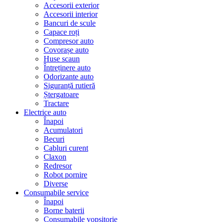
Accesorii exterior
Accesorii interior
Bancuri de scule
Capace roți
Compresor auto
Covorașe auto
Huse scaun
Întreținere auto
Odorizante auto
Siguranță rutieră
Ștergatoare
Tractare
Electrice auto
Înapoi
Acumulatori
Becuri
Cabluri curent
Claxon
Redresor
Robot pornire
Diverse
Consumabile service
Înapoi
Borne baterii
Consumabile vopsitorie