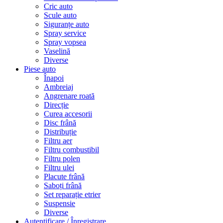
Cric auto
Scule auto
Siguranțe auto
Spray service
Spray vopsea
Vaselină
Diverse
Piese auto
Înapoi
Ambreiaj
Angrenare roată
Direcție
Curea accesorii
Disc frână
Distribuție
Filtru aer
Filtru combustibil
Filtru polen
Filtru ulei
Placute frână
Saboți frână
Set reparație etrier
Suspensie
Diverse
Autentificare / Înregistrare