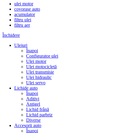
ulei motor
covorase auto
acumulator
filtru ulei
filtru aer
Închidere
Uleiuri
Înapoi
Configurator ulei
Ulei motor
Ulei motocicletă
Ulei transmisie
Ulei hidraulic
Ulei servo
Lichide auto
Înapoi
Aditivi
Antigel
Lichid frână
Lichid parbriz
Diverse
Accesorii auto
Înapoi