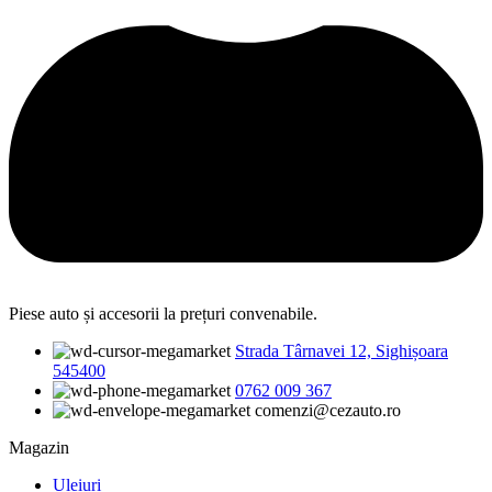
Piese auto și accesorii la prețuri convenabile.
Strada Târnavei 12, Sighișoara
545400
0762 009 367
comenzi@cezauto.ro
Magazin
Uleiuri