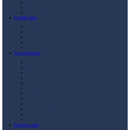
Ulei transmisie
Ulei hidraulic
Ulei servo
Lichide auto
Aditivi
Antigel
Lichid frână
Lichid parbriz
Diverse
Accesorii auto
Accesorii exterior
Accesorii interior
Bancuri de scule
Capace roți
Compresor auto
Covorașe auto
Huse scaun
Întreținere auto
Odorizante auto
Siguranță rutieră
Ștergatoare
Tractare
Electrice auto