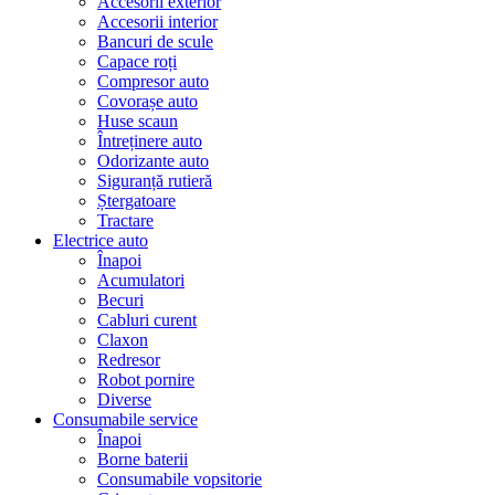
Accesorii exterior
Accesorii interior
Bancuri de scule
Capace roți
Compresor auto
Covorașe auto
Huse scaun
Întreținere auto
Odorizante auto
Siguranță rutieră
Ștergatoare
Tractare
Electrice auto
Înapoi
Acumulatori
Becuri
Cabluri curent
Claxon
Redresor
Robot pornire
Diverse
Consumabile service
Înapoi
Borne baterii
Consumabile vopsitorie