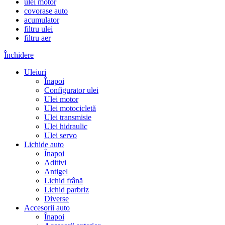
ulei motor
covorase auto
acumulator
filtru ulei
filtru aer
Închidere
Uleiuri
Înapoi
Configurator ulei
Ulei motor
Ulei motocicletă
Ulei transmisie
Ulei hidraulic
Ulei servo
Lichide auto
Înapoi
Aditivi
Antigel
Lichid frână
Lichid parbriz
Diverse
Accesorii auto
Înapoi