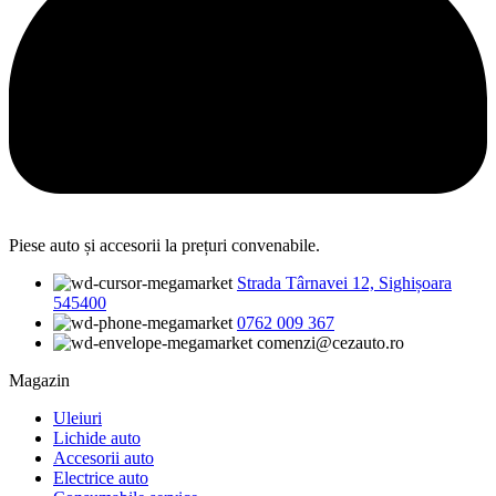
Piese auto și accesorii la prețuri convenabile.
Strada Târnavei 12, Sighișoara
545400
0762 009 367
comenzi@cezauto.ro
Magazin
Uleiuri
Lichide auto
Accesorii auto
Electrice auto