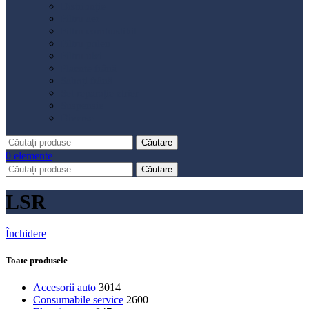
Distribuție
Filtru aer
Filtru combustibil
Filtru polen
Filtru ulei
Placute frână
Saboți frână
Set reparație etrier
Suspensie
Diverse
Căutare
0
elemente
Căutare
LSR
Închidere
Toate produsele
Accesorii auto
3014
Consumabile service
2600