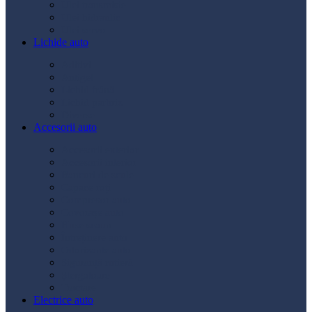
Ulei transmisie
Ulei hidraulic
Ulei servo
Lichide auto
Aditivi
Antigel
Lichid frână
Lichid parbriz
Diverse
Accesorii auto
Accesorii exterior
Accesorii interior
Bancuri de scule
Capace roți
Compresor auto
Covorașe auto
Huse scaun
Întreținere auto
Odorizante auto
Siguranță rutieră
Ștergatoare
Tractare
Electrice auto