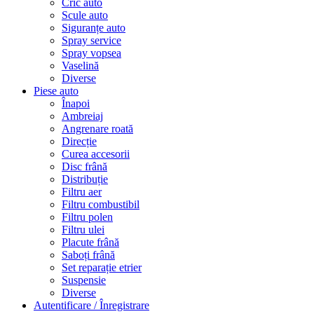
Cric auto
Scule auto
Siguranțe auto
Spray service
Spray vopsea
Vaselină
Diverse
Piese auto
Înapoi
Ambreiaj
Angrenare roată
Direcție
Curea accesorii
Disc frână
Distribuție
Filtru aer
Filtru combustibil
Filtru polen
Filtru ulei
Placute frână
Saboți frână
Set reparație etrier
Suspensie
Diverse
Autentificare / Înregistrare