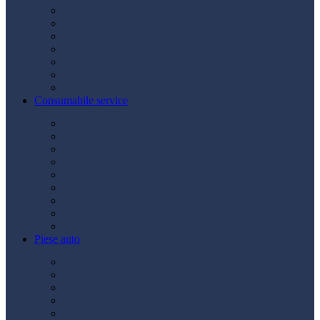
Acumulatori
Becuri
Cabluri curent
Claxon
Redresor
Robot pornire
Diverse
Consumabile service
Borne baterii
Consumabile vopsitorie
Cric auto
Scule auto
Siguranțe auto
Spray service
Spray vopsea
Vaselină
Diverse
Piese auto
Ambreiaj
Angrenare roată
Direcție
Curea accesorii
Disc frână