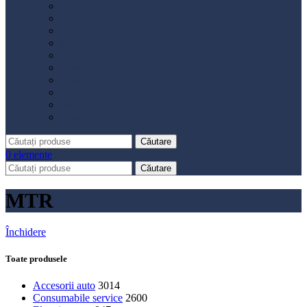
Distribuție
Filtru aer
Filtru combustibil
Filtru polen
Filtru ulei
Placute frână
Saboți frână
Set reparație etrier
Suspensie
Diverse
Căutare
0
elemente
Căutare
MTR
Închidere
Toate produsele
Accesorii auto
3014
Consumabile service
2600