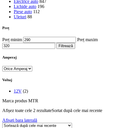
Electrice auto
847
Lichide auto
196
Piese auto
112
Uleiuri
88
Preț
Preț minim
Preț maxim
Filtrează
Amperaj
Voltaj
12V
(2)
Marca produs
MTR
Afișez toate cele 2 rezultate
Sortat după cele mai recente
Afișați bara laterală