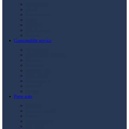
Acumulatori
Becuri
Cabluri curent
Claxon
Redresor
Robot pornire
Diverse
Consumabile service
Borne baterii
Consumabile vopsitorie
Cric auto
Scule auto
Siguranțe auto
Spray service
Spray vopsea
Vaselină
Diverse
Piese auto
Ambreiaj
Angrenare roată
Direcție
Curea accesorii
Disc frână