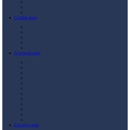
Ulei transmisie
Ulei hidraulic
Ulei servo
Lichide auto
Aditivi
Antigel
Lichid frână
Lichid parbriz
Diverse
Accesorii auto
Accesorii exterior
Accesorii interior
Bancuri de scule
Capace roți
Compresor auto
Covorașe auto
Huse scaun
Întreținere auto
Odorizante auto
Siguranță rutieră
Ștergatoare
Tractare
Electrice auto