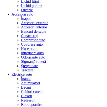
Lichid frână
Lichid parbriz
Diverse
Accesorii auto
Înapoi
Accesorii exterior
Accesorii interior
Bancuri de scule
Capace roți
Compresor auto
Covorașe auto
Huse scaun
Întreținere auto
Odorizante auto
Siguranță rutieră
Ștergatoare
Tractare
Electrice auto
Înapoi
Acumulatori
Becuri
Cabluri curent
Claxon
Redresor
Robot pornire