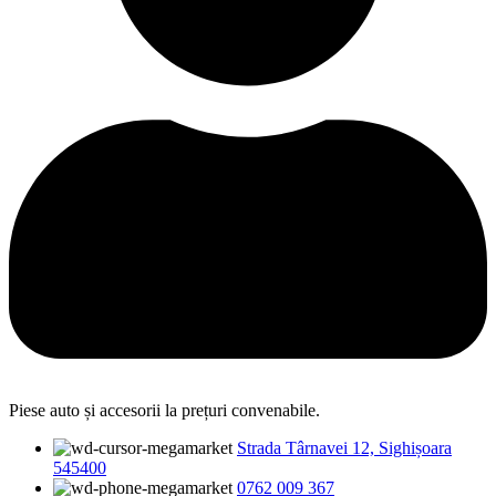
Piese auto și accesorii la prețuri convenabile.
Strada Târnavei 12, Sighișoara
545400
0762 009 367