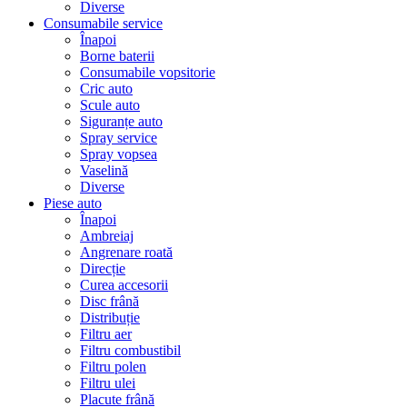
Diverse
Consumabile service
Înapoi
Borne baterii
Consumabile vopsitorie
Cric auto
Scule auto
Siguranțe auto
Spray service
Spray vopsea
Vaselină
Diverse
Piese auto
Înapoi
Ambreiaj
Angrenare roată
Direcție
Curea accesorii
Disc frână
Distribuție
Filtru aer
Filtru combustibil
Filtru polen
Filtru ulei
Placute frână