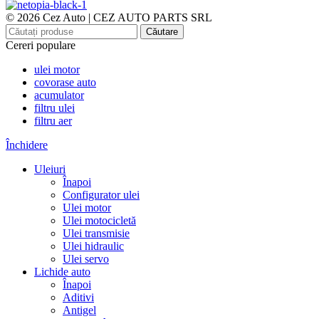
© 2026 Cez Auto | CEZ AUTO PARTS SRL
Căutare
Cereri populare
ulei motor
covorase auto
acumulator
filtru ulei
filtru aer
Închidere
Uleiuri
Înapoi
Configurator ulei
Ulei motor
Ulei motocicletă
Ulei transmisie
Ulei hidraulic
Ulei servo
Lichide auto
Înapoi
Aditivi
Antigel