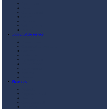
Acumulatori
Becuri
Cabluri curent
Claxon
Redresor
Robot pornire
Diverse
Consumabile service
Borne baterii
Consumabile vopsitorie
Cric auto
Scule auto
Siguranțe auto
Spray service
Spray vopsea
Vaselină
Diverse
Piese auto
Ambreiaj
Angrenare roată
Direcție
Curea accesorii
Disc frână