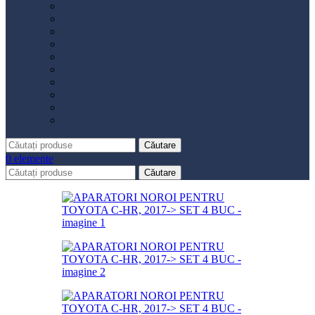
Distribuție
Filtru aer
Filtru combustibil
Filtru polen
Filtru ulei
Placute frână
Saboți frână
Set reparație etrier
Suspensie
Diverse
Căutare
0
elemente
Căutare