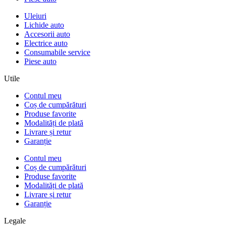
Uleiuri
Lichide auto
Accesorii auto
Electrice auto
Consumabile service
Piese auto
Utile
Contul meu
Coș de cumpărături
Produse favorite
Modalități de plată
Livrare și retur
Garanție
Contul meu
Coș de cumpărături
Produse favorite
Modalități de plată
Livrare și retur
Garanție
Legale