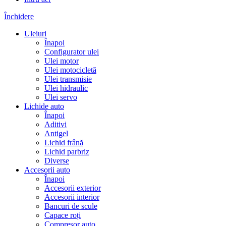
Închidere
Uleiuri
Înapoi
Configurator ulei
Ulei motor
Ulei motocicletă
Ulei transmisie
Ulei hidraulic
Ulei servo
Lichide auto
Înapoi
Aditivi
Antigel
Lichid frână
Lichid parbriz
Diverse
Accesorii auto
Înapoi
Accesorii exterior
Accesorii interior
Bancuri de scule
Capace roți
Compresor auto