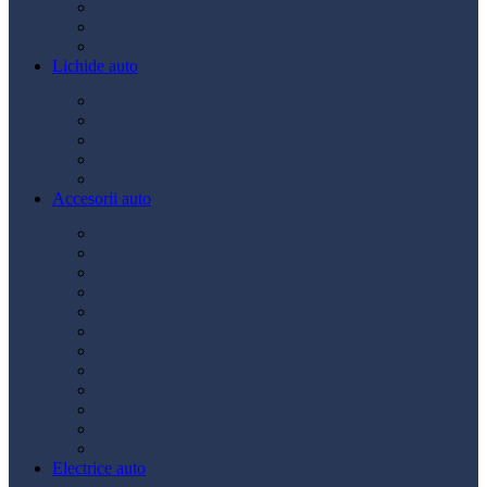
Ulei transmisie
Ulei hidraulic
Ulei servo
Lichide auto
Aditivi
Antigel
Lichid frână
Lichid parbriz
Diverse
Accesorii auto
Accesorii exterior
Accesorii interior
Bancuri de scule
Capace roți
Compresor auto
Covorașe auto
Huse scaun
Întreținere auto
Odorizante auto
Siguranță rutieră
Ștergatoare
Tractare
Electrice auto