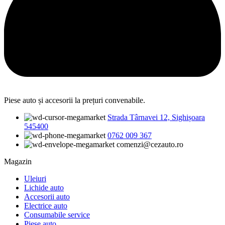
Piese auto și accesorii la prețuri convenabile.
Strada Târnavei 12, Sighișoara
545400
0762 009 367
comenzi@cezauto.ro
Magazin
Uleiuri
Lichide auto
Accesorii auto
Electrice auto
Consumabile service
Piese auto