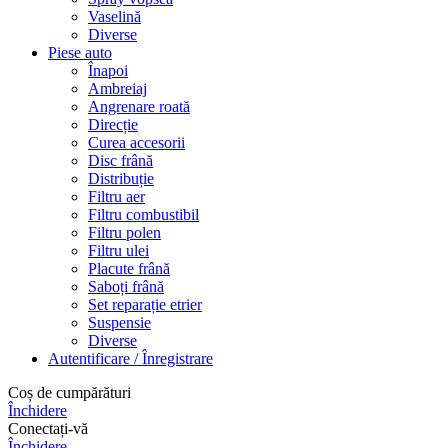
Vaselină
Diverse
Piese auto
Înapoi
Ambreiaj
Angrenare roată
Direcție
Curea accesorii
Disc frână
Distribuție
Filtru aer
Filtru combustibil
Filtru polen
Filtru ulei
Placute frână
Saboți frână
Set reparație etrier
Suspensie
Diverse
Autentificare / Înregistrare
Coș de cumpărături
Închidere
Conectați-vă
Închidere