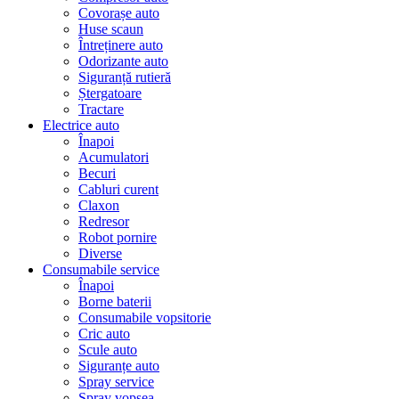
Covorașe auto
Huse scaun
Întreținere auto
Odorizante auto
Siguranță rutieră
Ștergatoare
Tractare
Electrice auto
Înapoi
Acumulatori
Becuri
Cabluri curent
Claxon
Redresor
Robot pornire
Diverse
Consumabile service
Înapoi
Borne baterii
Consumabile vopsitorie
Cric auto
Scule auto
Siguranțe auto
Spray service
Spray vopsea