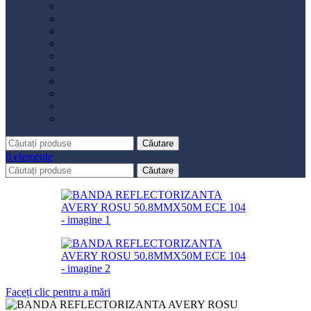
Distribuție
Filtru aer
Filtru combustibil
Filtru polen
Filtru ulei
Placute frână
Saboți frână
Set reparație etrier
Suspensie
Diverse
Căutare
0
elemente
Căutare
Faceți clic pentru a mări