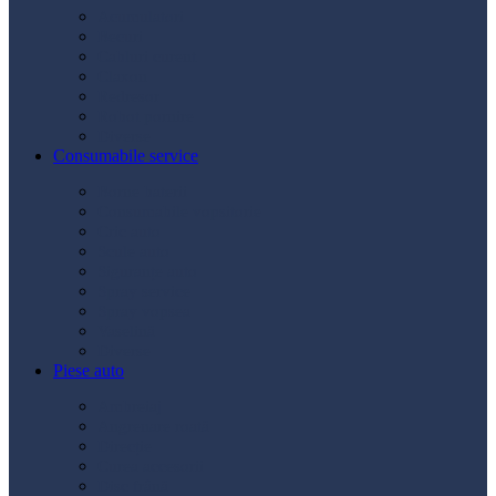
Acumulatori
Becuri
Cabluri curent
Claxon
Redresor
Robot pornire
Diverse
Consumabile service
Borne baterii
Consumabile vopsitorie
Cric auto
Scule auto
Siguranțe auto
Spray service
Spray vopsea
Vaselină
Diverse
Piese auto
Ambreiaj
Angrenare roată
Direcție
Curea accesorii
Disc frână