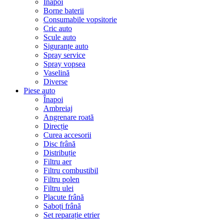
Înapoi
Borne baterii
Consumabile vopsitorie
Cric auto
Scule auto
Siguranțe auto
Spray service
Spray vopsea
Vaselină
Diverse
Piese auto
Înapoi
Ambreiaj
Angrenare roată
Direcție
Curea accesorii
Disc frână
Distribuție
Filtru aer
Filtru combustibil
Filtru polen
Filtru ulei
Placute frână
Saboți frână
Set reparație etrier