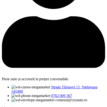
Piese auto și accesorii la prețuri convenabile.
Strada Târnavei 12, Sighișoara
545400
0762 009 367
comenzi@cezauto.ro