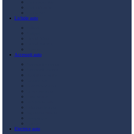
Ulei transmisie
Ulei hidraulic
Ulei servo
Lichide auto
Aditivi
Antigel
Lichid frână
Lichid parbriz
Diverse
Accesorii auto
Accesorii exterior
Accesorii interior
Bancuri de scule
Capace roți
Compresor auto
Covorașe auto
Huse scaun
Întreținere auto
Odorizante auto
Siguranță rutieră
Ștergatoare
Tractare
Electrice auto