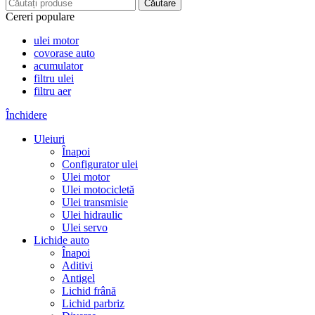
Căutare
Cereri populare
ulei motor
covorase auto
acumulator
filtru ulei
filtru aer
Închidere
Uleiuri
Înapoi
Configurator ulei
Ulei motor
Ulei motocicletă
Ulei transmisie
Ulei hidraulic
Ulei servo
Lichide auto
Înapoi
Aditivi
Antigel
Lichid frână
Lichid parbriz