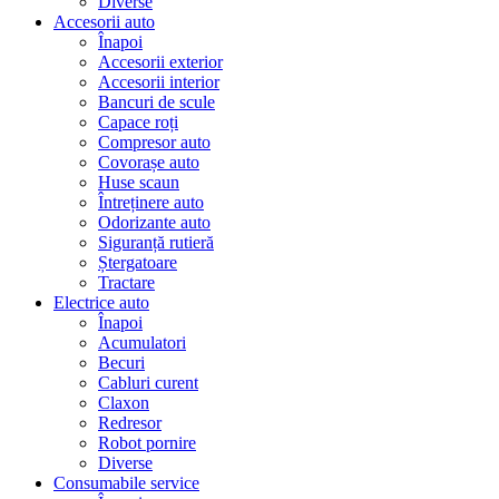
Diverse
Accesorii auto
Înapoi
Accesorii exterior
Accesorii interior
Bancuri de scule
Capace roți
Compresor auto
Covorașe auto
Huse scaun
Întreținere auto
Odorizante auto
Siguranță rutieră
Ștergatoare
Tractare
Electrice auto
Înapoi
Acumulatori
Becuri
Cabluri curent
Claxon
Redresor
Robot pornire
Diverse
Consumabile service