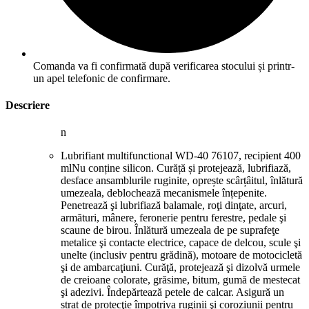
Comanda va fi confirmată după verificarea stocului și printr-
un apel telefonic de confirmare.
Descriere
n
Lubrifiant multifunctional WD-40 76107, recipient 400
mlNu conține silicon. Curăță și protejează, lubrifiază,
desface ansamblurile ruginite, oprește scârțâitul, înlătură
umezeala, deblochează mecanismele înțepenite.
Penetrează şi lubrifiază balamale, roţi dinţate, arcuri,
armături, mânere, feronerie pentru ferestre, pedale şi
scaune de birou. Înlătură umezeala de pe suprafeţe
metalice şi contacte electrice, capace de delcou, scule şi
unelte (inclusiv pentru grădină), motoare de motocicletă
şi de ambarcaţiuni. Curăţă, protejează şi dizolvă urmele
de creioane colorate, grăsime, bitum, gumă de mestecat
şi adezivi. Îndepărtează petele de calcar. Asigură un
strat de protecţie împotriva ruginii şi coroziunii pentru