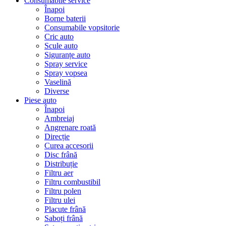
Consumabile service
Înapoi
Borne baterii
Consumabile vopsitorie
Cric auto
Scule auto
Siguranțe auto
Spray service
Spray vopsea
Vaselină
Diverse
Piese auto
Înapoi
Ambreiaj
Angrenare roată
Direcție
Curea accesorii
Disc frână
Distribuție
Filtru aer
Filtru combustibil
Filtru polen
Filtru ulei
Placute frână
Saboți frână