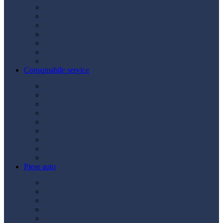
Acumulatori
Becuri
Cabluri curent
Claxon
Redresor
Robot pornire
Diverse
Consumabile service
Borne baterii
Consumabile vopsitorie
Cric auto
Scule auto
Siguranțe auto
Spray service
Spray vopsea
Vaselină
Diverse
Piese auto
Ambreiaj
Angrenare roată
Direcție
Curea accesorii
Disc frână