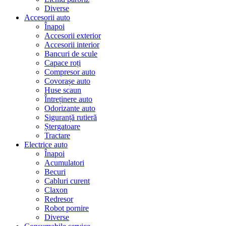
Diverse
Accesorii auto
Înapoi
Accesorii exterior
Accesorii interior
Bancuri de scule
Capace roți
Compresor auto
Covorașe auto
Huse scaun
Întreținere auto
Odorizante auto
Siguranță rutieră
Ștergatoare
Tractare
Electrice auto
Înapoi
Acumulatori
Becuri
Cabluri curent
Claxon
Redresor
Robot pornire
Diverse