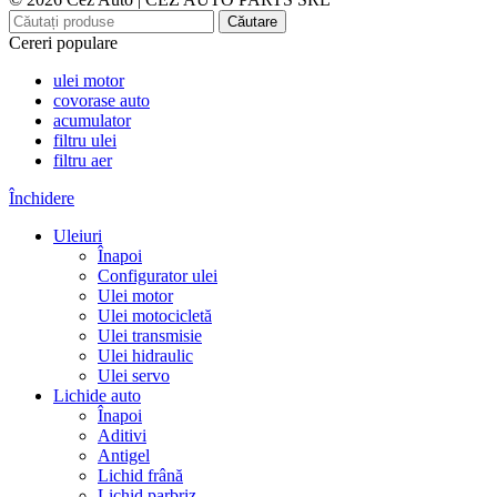
Căutare
Cereri populare
ulei motor
covorase auto
acumulator
filtru ulei
filtru aer
Închidere
Uleiuri
Înapoi
Configurator ulei
Ulei motor
Ulei motocicletă
Ulei transmisie
Ulei hidraulic
Ulei servo
Lichide auto
Înapoi
Aditivi
Antigel
Lichid frână
Lichid parbriz