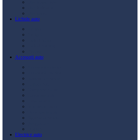
Ulei transmisie
Ulei hidraulic
Ulei servo
Lichide auto
Aditivi
Antigel
Lichid frână
Lichid parbriz
Diverse
Accesorii auto
Accesorii exterior
Accesorii interior
Bancuri de scule
Capace roți
Compresor auto
Covorașe auto
Huse scaun
Întreținere auto
Odorizante auto
Siguranță rutieră
Ștergatoare
Tractare
Electrice auto