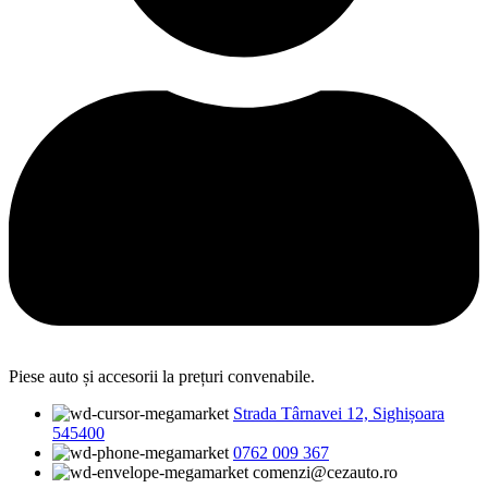
Piese auto și accesorii la prețuri convenabile.
Strada Târnavei 12, Sighișoara
545400
0762 009 367
comenzi@cezauto.ro