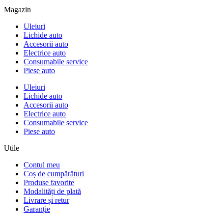
Magazin
Uleiuri
Lichide auto
Accesorii auto
Electrice auto
Consumabile service
Piese auto
Uleiuri
Lichide auto
Accesorii auto
Electrice auto
Consumabile service
Piese auto
Utile
Contul meu
Coș de cumpărături
Produse favorite
Modalități de plată
Livrare și retur
Garanție