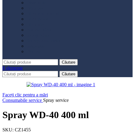
Distribuție
Filtru aer
Filtru combustibil
Filtru polen
Filtru ulei
Placute frână
Saboți frână
Set reparație etrier
Suspensie
Diverse
Căutare
0
elemente
Căutare
Faceți clic pentru a mări
Consumabile service
Spray service
Spray WD-40 400 ml
SKU:
CZ1455