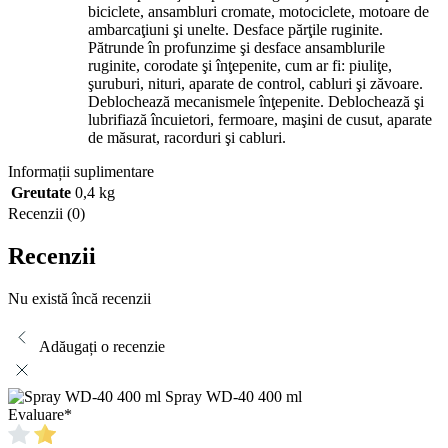
biciclete, ansambluri cromate, motociclete, motoare de
ambarcaţiuni şi unelte. Desface părţile ruginite.
Pătrunde în profunzime şi desface ansamblurile
ruginite, corodate şi înţepenite, cum ar fi: piuliţe,
şuruburi, nituri, aparate de control, cabluri şi zăvoare.
Deblochează mecanismele înţepenite. Deblochează şi
lubrifiază încuietori, fermoare, maşini de cusut, aparate
de măsurat, racorduri şi cabluri.
Informații suplimentare
Greutate
0,4 kg
Recenzii (0)
Recenzii
Nu există încă recenzii
Adăugați o recenzie
Spray WD-40 400 ml
Evaluare
*