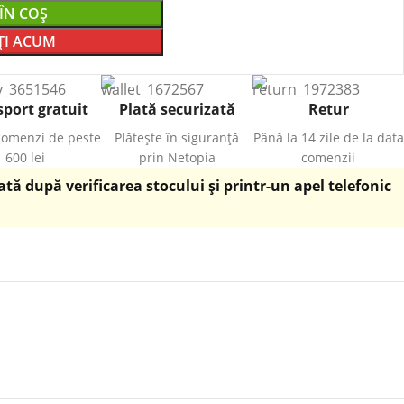
ÎN COȘ
I ACUM
port gratuit
Plată securizată
Retur
comenzi de peste
Plătește în siguranță
Până la 14 zile de la data
600 lei
prin Netopia
comenzii
ă după verificarea stocului și printr-un apel telefonic