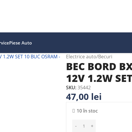
vice
Piese Auto
Electrice auto
Becuri
BEC BORD B
12V 1.2W SE
SKU:
35442
47,00
lei
10 în stoc