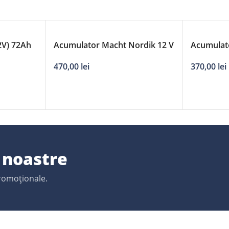
2V) 72Ah
Acumulator Macht Nordik 12 V
Acumulat
72Ah
56AH
470,00
lei
370,00
lei
e noastre
promoționale.