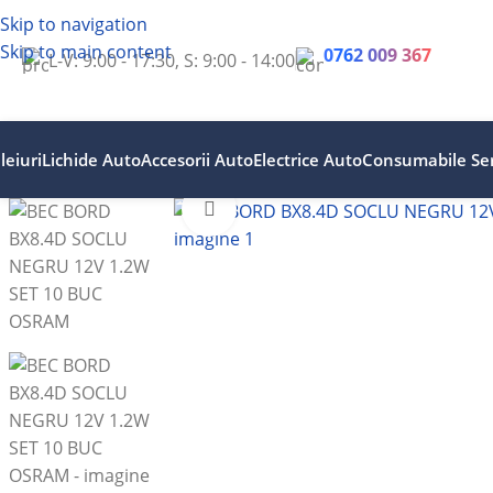
Skip to navigation
Skip to main content
0762 009 367
L-V: 9:00 - 17:30, S: 9:00 - 14:00
leiuri
Lichide Auto
Accesorii Auto
Electrice Auto
Consumabile Ser
Faceți clic pentru a mări