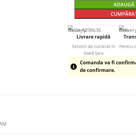
ADAUGĂ 
CUMPĂRAȚ
Livrare rapidă
Trans
Servicii de curierat în
Pentru 
toată țara
Comanda va fi confirmat
de confirmare.
RAM