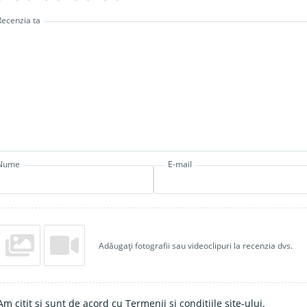
Recenzia ta
Nume
E-mail
Adăugați fotografii sau videoclipuri la recenzia dvs.
Am citit și sunt de acord cu Termenii și condițiile site-ului.