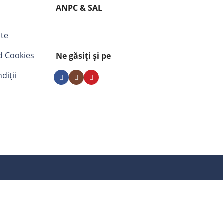
ANPC & SAL
ate
nd Cookies
Ne găsiți și pe
diții