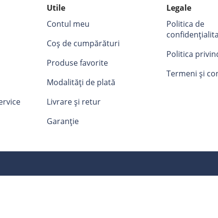
Utile
Legale
Contul meu
Politica de
confidențialit
Coș de cumpărături
Politica privi
Produse favorite
Termeni și con
Modalități de plată
ervice
Livrare și retur
Garanție