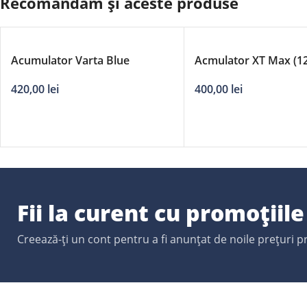
Recomandăm și aceste produse
Acumulator Varta Blue
Acmulator XT Max (1
Dynamic 12V 40Ah
670A
420,00
lei
400,00
lei
Fii la curent cu promoțiil
Creează-ți un cont pentru a fi anunțat de noile prețuri 