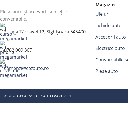
Magazin
Piese auto și accesorii la prețuri
Uleiuri
convenabile.
Lichide auto
Strada Târnavei 12, Sighișoara 545400
Accesorii auto
Electrice auto
0762 009 367
Consumabile s
comenzi@cezauto.ro
Piese auto
© 2026 Cez Auto | CEZ AUTO PARTS SRL