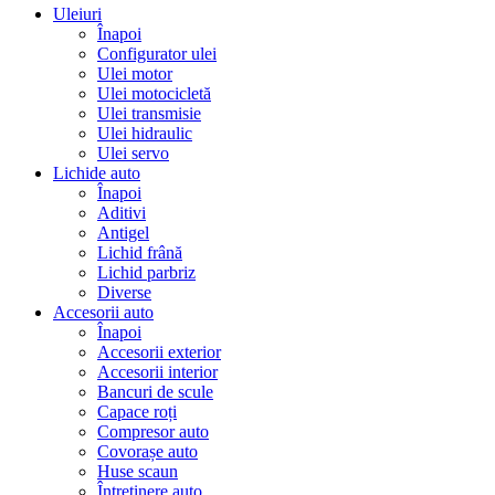
Uleiuri
Înapoi
Configurator ulei
Ulei motor
Ulei motocicletă
Ulei transmisie
Ulei hidraulic
Ulei servo
Lichide auto
Înapoi
Aditivi
Antigel
Lichid frână
Lichid parbriz
Diverse
Accesorii auto
Înapoi
Accesorii exterior
Accesorii interior
Bancuri de scule
Capace roți
Compresor auto
Covorașe auto
Huse scaun
Întreținere auto