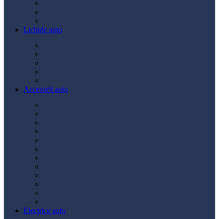
Ulei transmisie
Ulei hidraulic
Ulei servo
Lichide auto
Aditivi
Antigel
Lichid frână
Lichid parbriz
Diverse
Accesorii auto
Accesorii exterior
Accesorii interior
Bancuri de scule
Capace roți
Compresor auto
Covorașe auto
Huse scaun
Întreținere auto
Odorizante auto
Siguranță rutieră
Ștergatoare
Tractare
Electrice auto