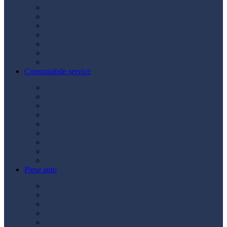
Acumulatori
Becuri
Cabluri curent
Claxon
Redresor
Robot pornire
Diverse
Consumabile service
Borne baterii
Consumabile vopsitorie
Cric auto
Scule auto
Siguranțe auto
Spray service
Spray vopsea
Vaselină
Diverse
Piese auto
Ambreiaj
Angrenare roată
Direcție
Curea accesorii
Disc frână