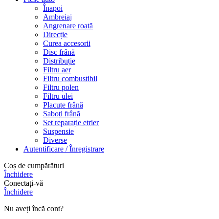
Înapoi
Ambreiaj
Angrenare roată
Direcție
Curea accesorii
Disc frână
Distribuție
Filtru aer
Filtru combustibil
Filtru polen
Filtru ulei
Placute frână
Saboți frână
Set reparație etrier
Suspensie
Diverse
Autentificare / Înregistrare
Coș de cumpărături
Închidere
Conectați-vă
Închidere
Nu aveți încă cont?