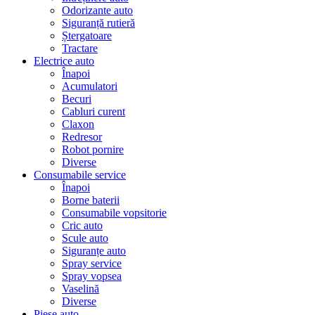
Odorizante auto
Siguranță rutieră
Ștergatoare
Tractare
Electrice auto
Înapoi
Acumulatori
Becuri
Cabluri curent
Claxon
Redresor
Robot pornire
Diverse
Consumabile service
Înapoi
Borne baterii
Consumabile vopsitorie
Cric auto
Scule auto
Siguranțe auto
Spray service
Spray vopsea
Vaselină
Diverse
Piese auto