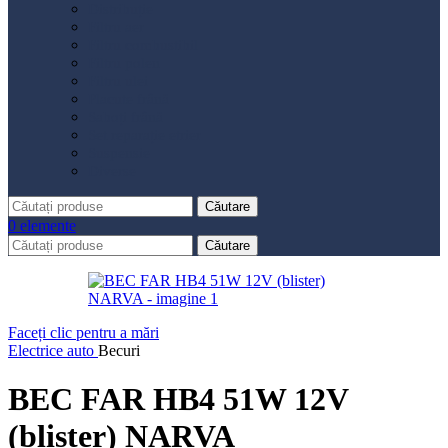
Distribuție
Filtru aer
Filtru combustibil
Filtru polen
Filtru ulei
Placute frână
Saboți frână
Set reparație etrier
Suspensie
Diverse
Căutare
0
elemente
Căutare
Faceți clic pentru a mări
Electrice auto
Becuri
BEC FAR HB4 51W 12V
(blister) NARVA