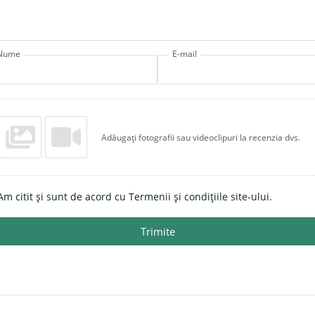
Nume
E-mail
Adăugați fotografii sau videoclipuri la recenzia dvs.
Am citit și sunt de acord cu Termenii și condițiile site-ului.
Trimite