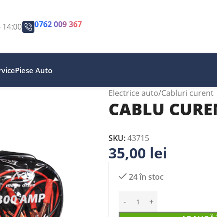
0762 009 367
- 14:00
vice
Piese Auto
Electrice auto
Cabluri curent
CABLU CUREN
SKU:
43715
35,00
lei
24 în stoc