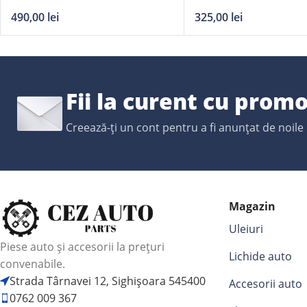
Dynamic 12V 45Ah
480A
490,00
lei
325,00
lei
Fii la curent cu promo
Creează-ți un cont pentru a fi anunțat de noile
Magazin
Uleiuri
Piese auto și accesorii la prețuri
Lichide auto
convenabile.
Strada Târnavei 12, Sighișoara 545400
Accesorii auto
0762 009 367