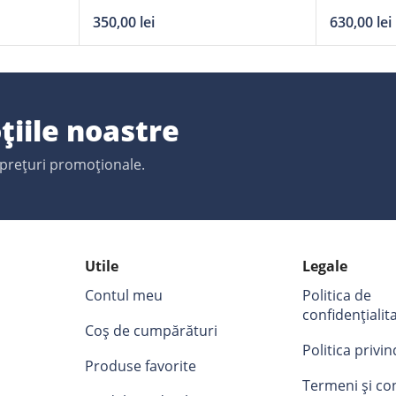
50Ah
Dynamic 
350,00
lei
630,00
lei
ridicate
țiile noastre
 prețuri promoționale.
Utile
Legale
Contul meu
Politica de
confidențialit
Coș de cumpărături
Politica privi
Produse favorite
Termeni și con