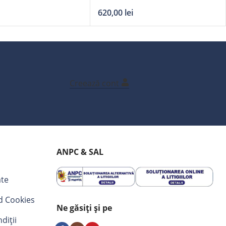
12V 70Ah borne
Dynamic 12V 74Ah
620,00
lei
Creează cont
ANPC & SAL
ate
nd Cookies
Ne găsiți și pe
diții