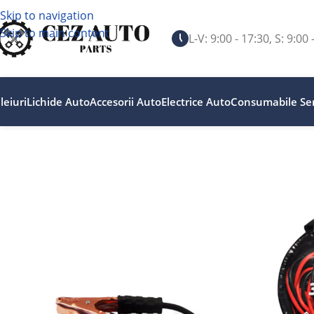
Skip to navigation
Skip to main content
L-V: 9:00 - 17:30, S: 9:00 
leiuri
Lichide Auto
Accesorii Auto
Electrice Auto
Consumabile Ser