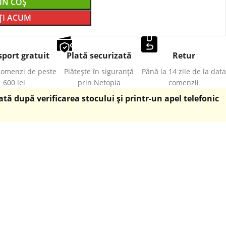
ÎN COȘ
I ACUM
port gratuit
Plată securizată
Retur
comenzi de peste
Plătește în siguranță
Până la 14 zile de la data
600 lei
prin Netopia
comenzii
ă după verificarea stocului și printr-un apel telefonic