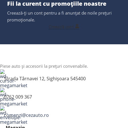
Fii la curent cu promoțiile noastre
Creează-ți un cont pentru a fi anunțat de noile prețuri
promoționale.
Creează cont
Piese auto și accesorii la prețuri convenabile.
Strada Târnavei 12, Sighișoara 545400
0762 009 367
comenzi@cezauto.ro
Magazin