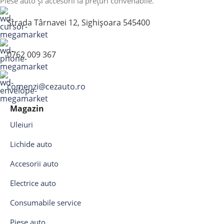
Piese auto și accesorii la prețuri convenabile.
Strada Târnavei 12, Sighișoara 545400
0762 009 367
comenzi@cezauto.ro
Magazin
Uleiuri
Lichide auto
Accesorii auto
Electrice auto
Consumabile service
Piese auto