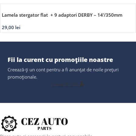
Lamela stergator flat + 9 adaptori DERBY – 14’/350mm
29,00
lei
Fii la curent cu promoțiile noastre
Creează-ți un cont pentru a fi anunțat de noile prețuri
promoționale.
Creează cont