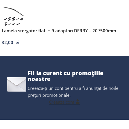
Lamela stergator flat + 9 adaptori DERBY – 20’/500mm
32,00
lei
Fii la curent cu promoțiile
noastre
Creează-ți un cont pentru a fi anunțat de noile
prețuri promoționale.
Creează cont