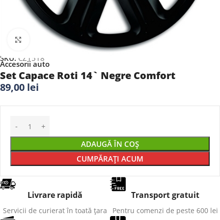
Faceți clic pentru a mări
SKU:
CZ1518
Accesorii auto
Set Capace Roti 14` Negre Comfort
89,00
lei
ADAUGĂ ÎN COȘ
CUMPĂRAȚI ACUM
Livrare rapidă
Transport gratuit
Servicii de curierat în toată țara
Pentru comenzi de peste 600 lei