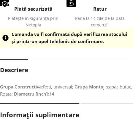
Plată securizată
Retur
Plătește în siguranță prin
Până la 14 zile de la data
Netopia
comenzii
Comanda va fi confirmată după verificarea stocului
și printr-un apel telefonic de confirmare.
Descriere
Grupa Constructiva
:Roti, universal;
Grupa Montaj
:capac butuc,
Roata;
Diametru [inch]
:14
Informații suplimentare